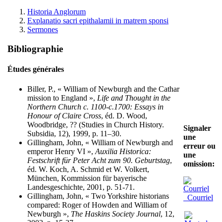
Historia Anglorum
Explanatio sacri epithalamii in matrem sponsi
Sermones
Bibliographie
Études générales
Biller, P., « William of Newburgh and the Cathar
mission to England »,
Life and Thought in the
Northern Church c. 1100-c.1700: Essays in
Honour of Claire Cross
, éd. D. Wood,
Woodbridge, ?? (Studies in Church History.
Signaler
Subsidia, 12), 1999, p. 11–30.
une
Gillingham, John, « William of Newburgh and
erreur ou
emperor Henry VI »,
Auxilia Historica:
une
Festschrift für Peter Acht zum 90. Geburtstag
,
omission:
éd. W. Koch, A. Schmid et W. Volkert,
München, Kommission für bayerische
Landesgeschichte, 2001, p. 51-71.
Gillingham, John, « Two Yorkshire historians
Courriel
compared: Roger of Howden and William of
Newburgh »,
The Haskins Society Journal
, 12,