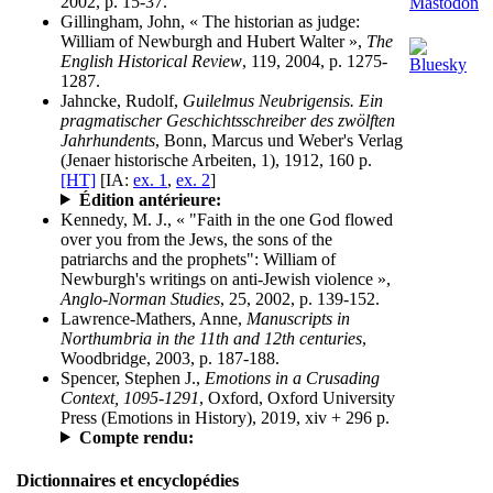
2002, p. 15-37.
Gillingham, John, « The historian as judge:
William of Newburgh and Hubert Walter »,
The
English Historical Review
, 119, 2004, p. 1275-
1287.
Jahncke, Rudolf,
Guilelmus Neubrigensis. Ein
pragmatischer Geschichtsschreiber des zwölften
Jahrhundents
, Bonn, Marcus und Weber's Verlag
(Jenaer historische Arbeiten, 1), 1912, 160 p.
[HT]
[IA:
ex. 1
,
ex. 2
]
Édition antérieure:
Kennedy, M. J., « "Faith in the one God flowed
over you from the Jews, the sons of the
patriarchs and the prophets": William of
Newburgh's writings on anti-Jewish violence »,
Anglo-Norman Studies
, 25, 2002, p. 139-152.
Lawrence-Mathers, Anne,
Manuscripts in
Northumbria in the 11th and 12th centuries
,
Woodbridge, 2003, p. 187-188.
Spencer, Stephen J.,
Emotions in a Crusading
Context, 1095-1291
, Oxford, Oxford University
Press (Emotions in History), 2019, xiv + 296 p.
Compte rendu:
Dictionnaires et encyclopédies