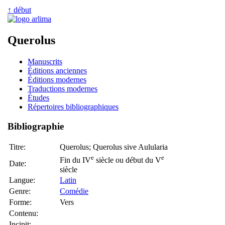
↑ début
Querolus
Manuscrits
Éditions anciennes
Éditions modernes
Traductions modernes
Études
Répertoires bibliographiques
Bibliographie
Titre:
Querolus; Querolus sive Aulularia
e
e
Fin du IV
siècle ou début du V
Date:
siècle
Langue:
Latin
Genre:
Comédie
Forme:
Vers
Contenu:
Incipit: