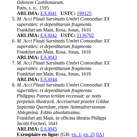
Odonem Castilionaeum.
Paris, s. n., 1595
ARLIMA:
EA3041
USTC:
199125
M. Acci Plauti Sarsinatis Umbri Comoediae XX
superstites: et deperditarum fragmenta
Frankfurt am Main, Rosa, Jonas, 1610
ARLIMA:
EA3042
USTC:
2136702
M. Acci Plauti Sarsinatis Umbri Comoediae XX
superstites: et deperditarum fragmenta
Frankfurt am Main, Rosa, Jonas, 1616
ARLIMA:
EA3043
M. Acci Plauti Sarsinatis Umbri Comoediae XX
superstites: et deperditarum fragmenta
Frankfurt am Main, Rosa, Jonas, 1619
ARLIMA:
EA3044
M. Acci Plauti Sarsinatis Umbri Comoediae XX
superstites: et deperditarum fragmenta.
Philippus Pareus tertiùm recensuit: ac notis
perpetuis illustravit. Accesserunt praeter Gildae
Sapientia Querolum, etiam Animadversionum
Ablegmina. Editio absolutissima.
Frankfurt am Main, in officina libraria Philippi
Jacobi Fischeri, 1641
ARLIMA:
EA3045
Exemplaire en ligne:
[GB:
ex. 1
,
ex. 2
]
[IA]