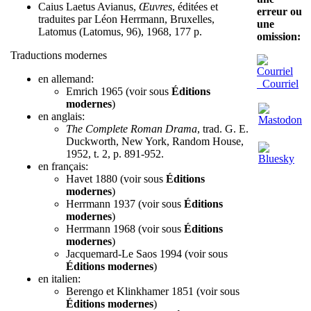
Caius Laetus Avianus,
Œuvres
, éditées et
erreur ou
traduites par Léon Herrmann, Bruxelles,
une
Latomus (Latomus, 96), 1968, 177 p.
omission:
Traductions modernes
en allemand:
Courriel
Emrich 1965 (voir sous
Éditions
modernes
)
en anglais:
The Complete Roman Drama
, trad. G. E.
Duckworth, New York, Random House,
1952, t. 2, p. 891-952.
en français:
Havet 1880 (voir sous
Éditions
modernes
)
Herrmann 1937 (voir sous
Éditions
modernes
)
Herrmann 1968 (voir sous
Éditions
modernes
)
Jacquemard-Le Saos 1994 (voir sous
Éditions modernes
)
en italien:
Berengo et Klinkhamer 1851 (voir sous
Éditions modernes
)