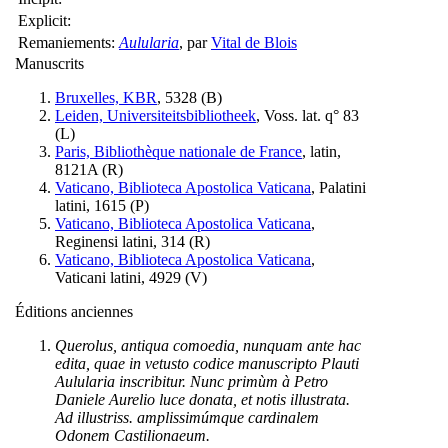
Explicit:
Remaniements:
Aulularia
, par
Vital de Blois
Manuscrits
Bruxelles, KBR
, 5328 (
B
)
Leiden, Universiteitsbibliotheek
, Voss. lat. q° 83
(
L
)
Paris, Bibliothèque nationale de France
, latin,
8121A (
R
)
Vaticano, Biblioteca Apostolica Vaticana
, Palatini
latini, 1615 (
P
)
Vaticano, Biblioteca Apostolica Vaticana
,
Reginensi latini, 314 (
R
)
Vaticano, Biblioteca Apostolica Vaticana
,
Vaticani latini, 4929 (
V
)
Éditions anciennes
Querolus, antiqua comoedia, nunquam ante hac
edita, quae in vetusto codice manuscripto Plauti
Aulularia inscribitur. Nunc primùm à Petro
Daniele Aurelio luce donata, et notis illustrata.
Ad illustriss. amplissimúmque cardinalem
Odonem Castilionaeum.