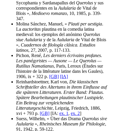
Sycophanta y Sardanapallus del
Querolus
y sus
correspondientes en la
Aulularia
de Vital de
Blois »,
Medioevo romanzo
, 10, 1985, p. 339-
347.
Molina Sánchez, Manuel, «
Plauti per uestigia
.
La
auctoritas
plautina en la comedia latina
medieval: los ejemplos del anónimo
Querolus
siue Aulularia
y de la
Aulularia
de Vital de Blois
»,
Cuadernos de filología clásica. Estudios
latinos
, 27, 2007, p. 117-133.
Pichon, René,
Les derniers écrivains profanes.
Les panégyristes — Ausone — Le Querolus —
Rutilius Namatianus
, Paris, Leroux (Études sur
l'histoire de la littérature latine dans les Gaules),
1906, ix + 322 p.
[GB]
[IA]
Reinhardstoettner, Karl von,
Die klassischen
Schriftsteller des Altertums in ihrem Einflusse auf
die späteren Litteraturen. Erster Band: Plautus.
Spätere Bearbeitungen plautinischer Lustspiele.
Ein Beitrag zur vergleichenden
Litteraturgeschichte
, Leipzig, Friedrich, 1886,
xvi + 793 p.
[GB]
[IA:
ex. 1
,
ex. 2
]
Suess, Wilhelm, « Über das Drama
Querolus sive
Aulularia
»,
Rheinisches Museum für Philologie
,
91, 1942, p. 59-122.