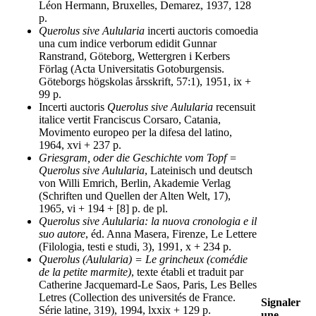
Léon Hermann, Bruxelles, Demarez, 1937, 128
p.
Querolus sive Aulularia
incerti auctoris comoedia
una cum indice verborum edidit Gunnar
Ranstrand, Göteborg, Wettergren i Kerbers
Förlag (Acta Universitatis Gotoburgensis.
Göteborgs högskolas årsskrift, 57:1), 1951, ix +
99 p.
Incerti auctoris
Querolus sive Aulularia
recensuit
italice vertit Franciscus Corsaro, Catania,
Movimento europeo per la difesa del latino,
1964, xvi + 237 p.
Griesgram, oder die Geschichte vom Topf =
Querolus sive Aulularia
, Lateinisch und deutsch
von Willi Emrich, Berlin, Akademie Verlag
(Schriften und Quellen der Alten Welt, 17),
1965, vi + 194 + [8] p. de pl.
Querolus sive Aulularia: la nuova cronologia e il
suo autore
, éd. Anna Masera, Firenze, Le Lettere
(Filologia, testi e studi, 3), 1991, x + 234 p.
Querolus (Aulularia) = Le grincheux (comédie
de la petite marmite)
, texte établi et traduit par
Catherine Jacquemard-Le Saos, Paris, Les Belles
Letres (Collection des universités de France.
Signaler
Série latine, 319), 1994, lxxix + 129 p.
une