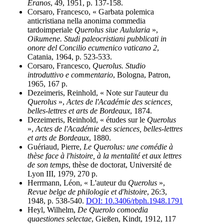
Eranos
, 49, 1951, p. 137-158.
Corsaro, Francesco, « Garbata polemica
anticristiana nella anonima commedia
tardoimperiale
Querolus siue Aulularia
»,
Oikumene. Studi paleocristiani pubblicati in
onore del Concilio ecumenico vaticano 2
,
Catania, 1964, p. 523-533.
Corsaro, Francesco,
Querolus. Studio
introduttivo e commentario
, Bologna, Patron,
1965, 167 p.
Dezeimeris, Reinhold, « Note sur l'auteur du
Querolus
»,
Actes de l'Académie des sciences,
belles-lettres et arts de Bordeaux
, 1874.
Dezeimeris, Reinhold, « études sur le
Querolus
»,
Actes de l'Académie des sciences, belles-lettres
et arts de Bordeaux
, 1880.
Guériaud, Pierre,
Le Querolus: une comédie à
thèse face à l'histoire, à la mentalité et aux lettres
de son temps
, thèse de doctorat, Université de
Lyon III, 1979, 270 p.
Herrmann, Léon, « L'auteur du
Querolus
»,
Revue belge de philologie et d'histoire
, 26:3,
1948, p. 538-540.
DOI: 10.3406/rbph.1948.1791
Heyl, Wilhelm,
De Querolo comoedia
quaestiones selectae
, Gießen, Kindt, 1912, 117