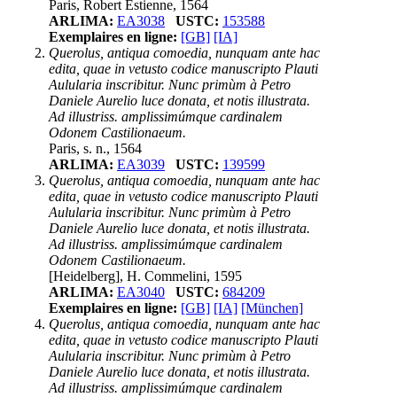
Paris, Robert Estienne, 1564
ARLIMA:
EA3038
USTC:
153588
Exemplaires en ligne:
[GB]
[IA]
Querolus, antiqua comoedia, nunquam ante hac
edita, quae in vetusto codice manuscripto Plauti
Aulularia inscribitur. Nunc primùm à Petro
Daniele Aurelio luce donata, et notis illustrata.
Ad illustriss. amplissimúmque cardinalem
Odonem Castilionaeum.
Paris, s. n., 1564
ARLIMA:
EA3039
USTC:
139599
Querolus, antiqua comoedia, nunquam ante hac
edita, quae in vetusto codice manuscripto Plauti
Aulularia inscribitur. Nunc primùm à Petro
Daniele Aurelio luce donata, et notis illustrata.
Ad illustriss. amplissimúmque cardinalem
Odonem Castilionaeum.
[Heidelberg], H. Commelini, 1595
ARLIMA:
EA3040
USTC:
684209
Exemplaires en ligne:
[GB]
[IA]
[München]
Querolus, antiqua comoedia, nunquam ante hac
edita, quae in vetusto codice manuscripto Plauti
Aulularia inscribitur. Nunc primùm à Petro
Daniele Aurelio luce donata, et notis illustrata.
Ad illustriss. amplissimúmque cardinalem