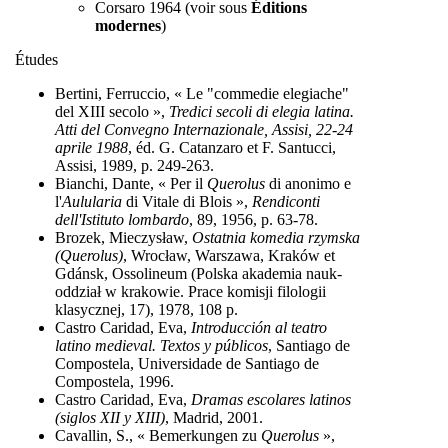
Corsaro 1964 (voir sous
Éditions
modernes
)
Études
Bertini, Ferruccio, « Le "commedie elegiache"
del XIII secolo »,
Tredici secoli di elegia latina.
Atti del Convegno Internazionale, Assisi, 22-24
aprile 1988
, éd. G. Catanzaro et F. Santucci,
Assisi, 1989, p. 249-263.
Bianchi, Dante, « Per il
Querolus
di anonimo e
l'
Aulularia
di Vitale di Blois »,
Rendiconti
dell'Istituto lombardo
, 89, 1956, p. 63-78.
Brozek, Mieczysław,
Ostatnia komedia rzymska
(Querolus)
, Wrocław, Warszawa, Kraków et
Gdánsk, Ossolineum (Polska akademia nauk-
oddział w krakowie. Prace komisji filologii
klasycznej, 17), 1978, 108 p.
Castro Caridad, Eva,
Introducción al teatro
latino medieval. Textos y públicos
, Santiago de
Compostela, Universidade de Santiago de
Compostela, 1996.
Castro Caridad, Eva,
Dramas escolares latinos
(siglos XII y XIII)
, Madrid, 2001.
Cavallin, S., « Bemerkungen zu
Querolus
»,