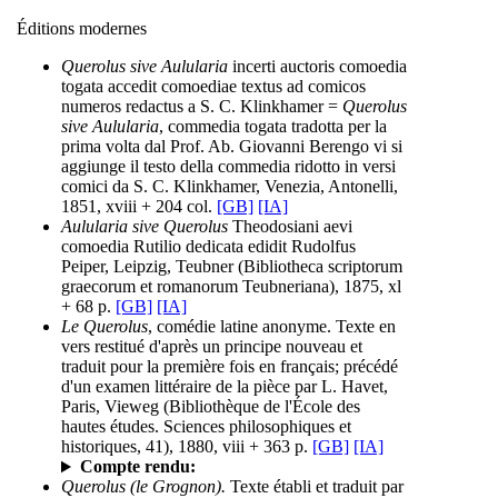
Éditions modernes
Querolus sive Aulularia
incerti auctoris comoedia
togata accedit comoediae textus ad comicos
numeros redactus a S. C. Klinkhamer =
Querolus
sive Aulularia
, commedia togata tradotta per la
prima volta dal Prof. Ab. Giovanni Berengo vi si
aggiunge il testo della commedia ridotto in versi
comici da S. C. Klinkhamer, Venezia, Antonelli,
1851, xviii + 204 col.
[GB]
[IA]
Aulularia sive Querolus
Theodosiani aevi
comoedia Rutilio dedicata edidit Rudolfus
Peiper, Leipzig, Teubner (Bibliotheca scriptorum
graecorum et romanorum Teubneriana), 1875, xl
+ 68 p.
[GB]
[IA]
Le Querolus
, comédie latine anonyme. Texte en
vers restitué d'après un principe nouveau et
traduit pour la première fois en français; précédé
d'un examen littéraire de la pièce par L. Havet,
Paris, Vieweg (Bibliothèque de l'École des
hautes études. Sciences philosophiques et
historiques, 41), 1880, viii + 363 p.
[GB]
[IA]
Compte rendu:
Querolus (le Grognon).
Texte établi et traduit par