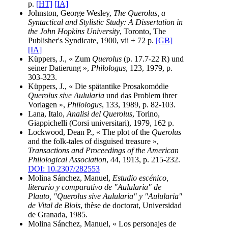
p.
[HT]
[IA]
Johnston, George Wesley,
The Querolus, a
Syntactical and Stylistic Study: A Dissertation in
the John Hopkins University
, Toronto, The
Publisher's Syndicate, 1900, vii + 72 p.
[GB]
[IA]
Küppers, J., « Zum
Querolus
(p. 17.7-22 R) und
seiner Datierung »,
Philologus
, 123, 1979, p.
303-323.
Küppers, J., « Die spätantike Prosakomödie
Querolus sive Aulularia
und das Problem ihrer
Vorlagen »,
Philologus
, 133, 1989, p. 82-103.
Lana, Italo,
Analisi del Querolus
, Torino,
Giappichelli (Corsi universitari), 1979, 162 p.
Lockwood, Dean P., « The plot of the
Querolus
and the folk-tales of disguised treasure »,
Transactions and Proceedings of the American
Philological Association
, 44, 1913, p. 215-232.
DOI: 10.2307/282553
Molina Sánchez, Manuel,
Estudio escénico,
literario y comparativo de "Aulularia" de
Plauto, "Querolus sive Aulularia" y "Aulularia"
de Vital de Blois
, thèse de doctorat, Universidad
de Granada, 1985.
Molina Sánchez, Manuel, « Los personajes de