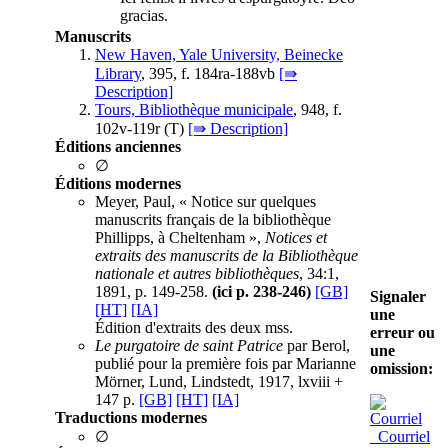
gracias.
Manuscrits
New Haven, Yale University, Beinecke
Library
, 395, f. 184ra-188vb
[⇛
Description]
Tours, Bibliothèque municipale
, 948, f.
102v-119r (
T
)
[⇛ Description]
Éditions anciennes
∅
Éditions modernes
Meyer, Paul, « Notice sur quelques
manuscrits français de la bibliothèque
Phillipps, à Cheltenham »,
Notices et
extraits des manuscrits de la Bibliothèque
nationale et autres bibliothèques
, 34:1,
1891, p. 149-258.
(ici p. 238-246)
[GB]
Signaler
[HT]
[IA]
une
Édition d'extraits des deux mss.
erreur ou
Le purgatoire de saint Patrice
par Berol,
une
publié pour la première fois par Marianne
omission:
Mörner, Lund, Lindstedt, 1917, lxviii +
147 p.
[GB]
[HT]
[IA]
Traductions modernes
Courriel
∅