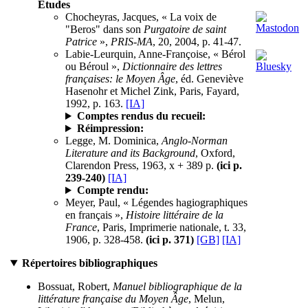
Études
Chocheyras, Jacques, « La voix de
"Beros" dans son
Purgatoire de saint
Patrice
»,
PRIS-MA
, 20, 2004, p. 41-47.
Labie-Leurquin, Anne-Françoise, « Bérol
ou Béroul »,
Dictionnaire des lettres
françaises: le Moyen Âge
, éd. Geneviève
Hasenohr et Michel Zink, Paris, Fayard,
1992, p. 163.
[IA]
Comptes rendus du recueil:
Réimpression:
Legge, M. Dominica,
Anglo-Norman
Literature and its Background
, Oxford,
Clarendon Press, 1963, x + 389 p.
(ici p.
239-240)
[IA]
Compte rendu:
Meyer, Paul, « Légendes hagiographiques
en français »,
Histoire littéraire de la
France
, Paris, Imprimerie nationale, t. 33,
1906, p. 328-458.
(ici p. 371)
[GB]
[IA]
Répertoires bibliographiques
Bossuat, Robert,
Manuel bibliographique de la
littérature française du Moyen Âge
, Melun,