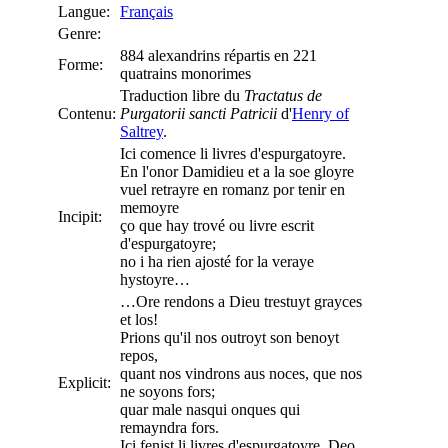
Langue:
Français
Genre:
884 alexandrins répartis en 221
Forme:
quatrains monorimes
Traduction libre du
Tractatus de
Contenu:
Purgatorii sancti Patricii
d'
Henry of
Saltrey
.
Ici comence li livres d'espurgatoyre.
En l'onor Damidieu et a la soe gloyre
vuel retrayre en romanz por tenir en
memoyre
Incipit:
ço que hay trové ou livre escrit
d'espurgatoyre;
no i ha rien ajosté for la veraye
hystoyre…
…Ore rendons a Dieu trestuyt grayces
et los!
Prions qu'il nos outroyt son benoyt
repos,
quant nos vindrons aus noces, que nos
Explicit:
ne soyons fors;
quar male nasqui onques qui
remayndra fors.
Ici fenist li livres d'espurgatoyre. Deo