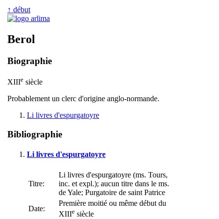
↑ début
Berol
Biographie
e
XIII
siècle
Probablement un clerc d'origine anglo-normande.
Li livres d'espurgatoyre
Bibliographie
Li livres d'espurgatoyre
Li livres d'espurgatoyre (ms. Tours,
Titre:
inc. et expl.); aucun titre dans le ms.
de Yale; Purgatoire de saint Patrice
Première moitié ou même début du
Date:
e
XIII
siècle