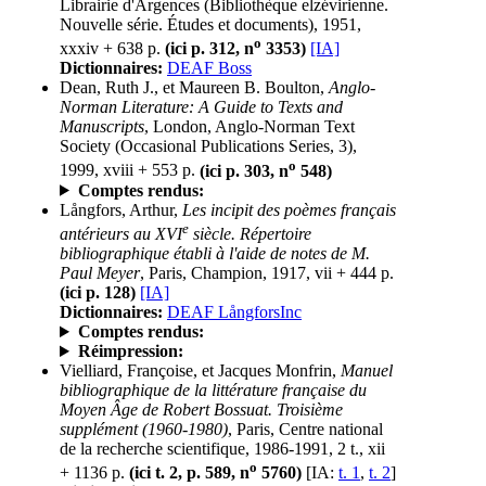
Librairie d'Argences (Bibliothèque elzévirienne.
Nouvelle série. Études et documents), 1951,
o
xxxiv + 638 p.
(ici p. 312, n
3353)
[IA]
Dictionnaires:
DEAF Boss
Dean, Ruth J., et Maureen B. Boulton,
Anglo-
Norman Literature: A Guide to Texts and
Manuscripts
, London, Anglo-Norman Text
Society (Occasional Publications Series, 3),
o
1999, xviii + 553 p.
(ici p. 303, n
548)
Comptes rendus:
Långfors, Arthur,
Les incipit des poèmes français
e
antérieurs au XVI
siècle. Répertoire
bibliographique établi à l'aide de notes de M.
Paul Meyer
, Paris, Champion, 1917, vii + 444 p.
(ici p. 128)
[IA]
Dictionnaires:
DEAF LångforsInc
Comptes rendus:
Réimpression:
Vielliard, Françoise, et Jacques Monfrin,
Manuel
bibliographique de la littérature française du
Moyen Âge de Robert Bossuat. Troisième
supplément (1960-1980)
, Paris, Centre national
de la recherche scientifique, 1986-1991, 2 t., xii
o
+ 1136 p.
(ici t. 2, p. 589, n
5760)
[IA:
t. 1
,
t. 2
]