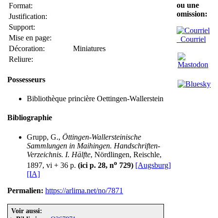
ou une
Format:
omission:
Justification:
Support:
Mise en page:
Courriel
Décoration:
Miniatures
Reliure:
Possesseurs
Bibliothèque princière Oettingen-Wallerstein
Bibliographie
Grupp, G.,
Öttingen-Wallersteinische
Sammlungen in Maihingen. Handschriften-
Verzeichnis. I. Hälfte
, Nördlingen, Reischle,
o
1897, vi + 36 p.
(ici p. 28, n
729)
[Augsburg]
[IA]
Permalien:
https://arlima.net/no/7871
Voir aussi: