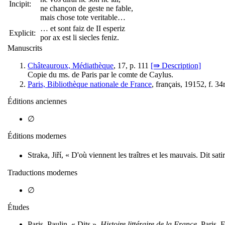
Incipit:
ne chançon de geste ne fable,
mais chose tote veritable…
… et sont faiz de II esperiz
Explicit:
por ax est li siecles feniz.
Manuscrits
Châteauroux, Médiathèque
, 17, p. 111
[⇛ Description]
Copie du ms. de Paris par le comte de Caylus.
Paris, Bibliothèque nationale de France
, français, 19152, f. 3
Éditions anciennes
∅
Éditions modernes
Straka, Jiří, « D'où viennent les traîtres et les mauvais. Dit sat
Traductions modernes
∅
Études
Paris, Paulin, « Dits »,
Histoire littéraire de la France
, Paris, 