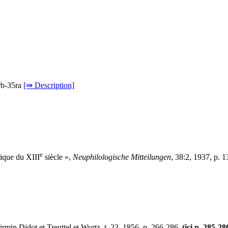
4rb-35ra
[⇛ Description]
e
irique du XIII
siècle »,
Neuphilologische Mitteilungen
, 38:2, 1937, p. 
Firmin Didot et Treuttel et Wurtz, t. 23, 1856, p. 266-286.
(ici p. 285-28