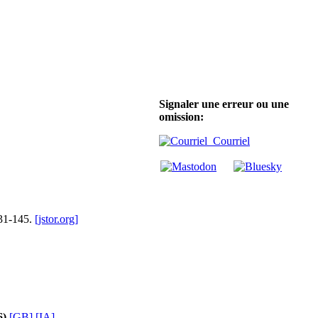
Signaler une erreur ou une
omission:
Courriel
131-145.
[jstor.org]
6)
[GB]
[IA]