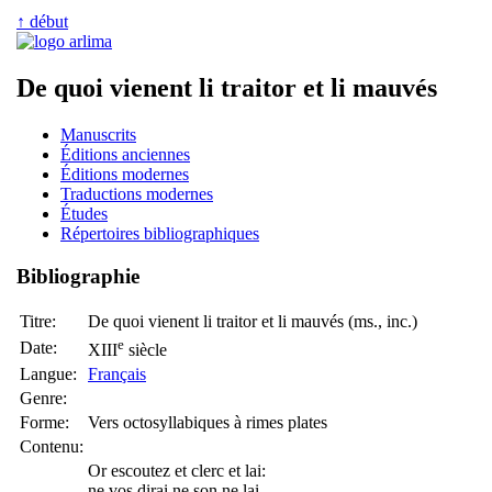
↑ début
De quoi vienent li traitor et li mauvés
Manuscrits
Éditions anciennes
Éditions modernes
Traductions modernes
Études
Répertoires bibliographiques
Bibliographie
Titre:
De quoi vienent li traitor et li mauvés (ms., inc.)
e
Date:
XIII
siècle
Langue:
Français
Genre:
Forme:
Vers octosyllabiques à rimes plates
Contenu:
Or escoutez et clerc et lai:
ne vos dirai ne son ne lai,