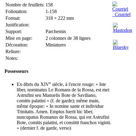
Nombre de feuillets:
158
Foliotation:
1-158
Courriel
Format:
318 × 222 mm
Justification:
Support:
Parchemin
Mise en page:
2 colonnes de 38 lignes
Décoration:
Miniatures
Reliure:
Notes:
Possesseurs
e
Ex-libris du XIV
siècle, à l'encre rouge: « Iste
liber, nominatus Le Romans de la Rossa, est mei
Astrufini seu Manuelis Bote de Saviliano,
comitis palatini » (f. de garde); même main,
même époque: « In nomine sante et individue
Trinitatis. Amen. Emptus fuerit hic liber,
nuncupatus Romanus de Rossa, qui est Astrufini
Bote, comitis palatini, et constitit franchos viginti.
» (dernier f. de garde, verso)