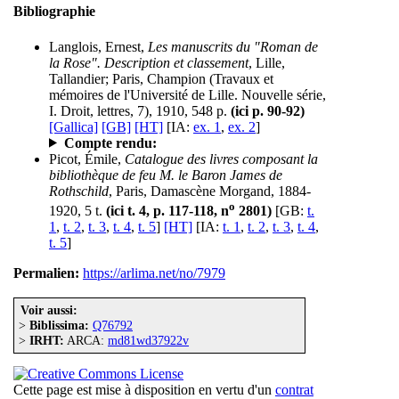
Bibliographie
Langlois, Ernest,
Les manuscrits du "Roman de
la Rose". Description et classement
, Lille,
Tallandier; Paris, Champion (Travaux et
mémoires de l'Université de Lille. Nouvelle série,
I. Droit, lettres, 7), 1910, 548 p.
(ici p. 90-92)
[Gallica]
[GB]
[HT]
[IA:
ex. 1
,
ex. 2
]
Compte rendu:
Picot, Émile,
Catalogue des livres composant la
bibliothèque de feu M. le Baron James de
Rothschild
, Paris, Damascène Morgand, 1884-
o
1920, 5 t.
(ici t. 4, p. 117-118, n
2801)
[GB:
t.
1
,
t. 2
,
t. 3
,
t. 4
,
t. 5
]
[HT]
[IA:
t. 1
,
t. 2
,
t. 3
,
t. 4
,
t. 5
]
Permalien:
https://arlima.net/no/7979
Voir aussi:
>
Biblissima:
Q76792
>
IRHT:
ARCA:
md81wd37922v
Cette page est mise à disposition en vertu d'un
contrat