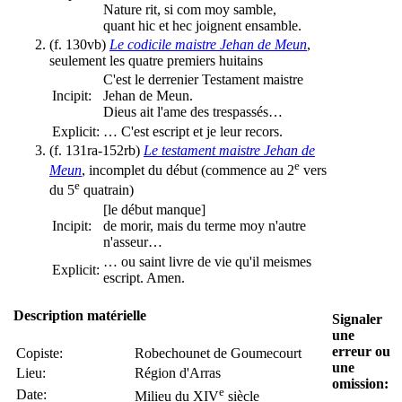
Nature rit, si com moy samble,
quant hic et hec joignent ensamble.
(f. 130vb)
Le codicile maistre Jehan de Meun
,
seulement les quatre premiers huitains
C'est le derrenier Testament maistre
Incipit:
Jehan de Meun.
Dieus ait l'ame des trespassés…
Explicit:
… C'est escript et je leur recors.
(f. 131ra-152rb)
Le testament maistre Jehan de
e
Meun
, incomplet du début (commence au 2
vers
e
du 5
quatrain)
[le début manque]
Incipit:
de morir, mais du terme moy n'autre
n'asseur…
… ou saint livre de vie qu'il meismes
Explicit:
escript. Amen.
Description matérielle
Signaler
une
erreur ou
Copiste:
Robechounet de Goumecourt
une
Lieu:
Région d'Arras
omission:
e
Date:
Milieu du XIV
siècle