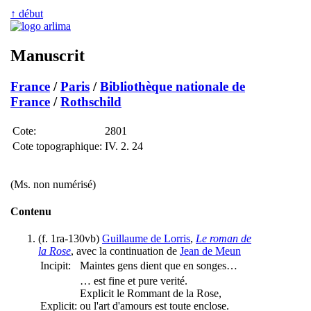
↑ début
Manuscrit
France
/
Paris
/
Bibliothèque nationale de
France
/
Rothschild
Cote:
2801
Cote topographique:
IV. 2. 24
(Ms. non numérisé)
Contenu
(f. 1ra-130vb)
Guillaume de Lorris
,
Le roman de
la Rose
, avec la continuation de
Jean de Meun
Incipit:
Maintes gens dient que en songes…
… est fine et pure verité.
Explicit le Rommant de la Rose,
Explicit:
ou l'art d'amours est toute enclose.