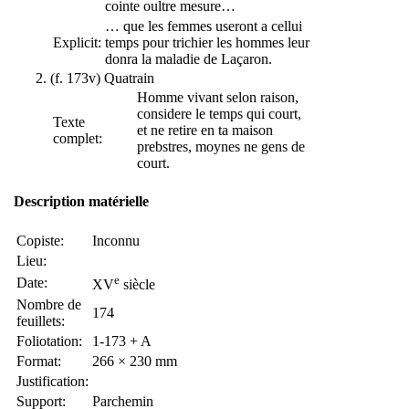
cointe oultre mesure…
… que les femmes useront a cellui
Explicit:
temps pour trichier les hommes leur
donra la maladie de Laçaron.
(f. 173v) Quatrain
Homme vivant selon raison,
considere le temps qui court,
Texte
et ne retire en ta maison
complet:
prebstres, moynes ne gens de
court.
Description matérielle
Copiste:
Inconnu
Lieu:
e
Date:
XV
siècle
Nombre de
174
feuillets:
Foliotation:
1-173 + A
Format:
266 × 230 mm
Justification:
Support:
Parchemin