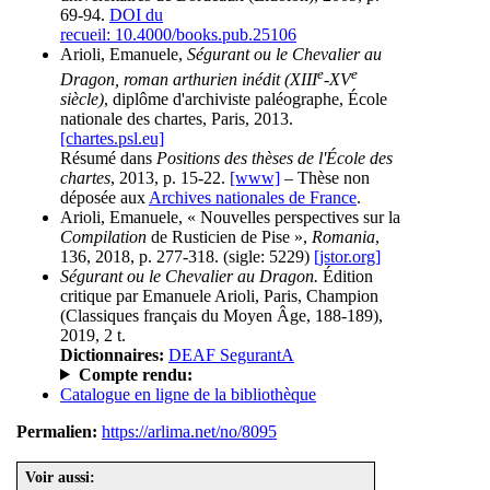
69-94.
DOI du
recueil: 10.4000/books.pub.25106
Arioli, Emanuele,
Ségurant ou le Chevalier au
e
e
Dragon, roman arthurien inédit (XIII
-XV
siècle)
, diplôme d'archiviste paléographe, École
nationale des chartes, Paris, 2013.
[chartes.psl.eu]
Résumé dans
Positions des thèses de l'École des
chartes
, 2013, p. 15-22.
[www]
– Thèse non
déposée aux
Archives nationales de France
.
Arioli, Emanuele, « Nouvelles perspectives sur la
Compilation
de Rusticien de Pise »,
Romania
,
136, 2018, p. 277-318.
(sigle: 5229)
[jstor.org]
Ségurant ou le Chevalier au Dragon.
Édition
critique par Emanuele Arioli, Paris, Champion
(Classiques français du Moyen Âge, 188-189),
2019, 2 t.
Dictionnaires:
DEAF SegurantA
Compte rendu:
Catalogue en ligne de la bibliothèque
Permalien:
https://arlima.net/no/8095
Voir aussi: