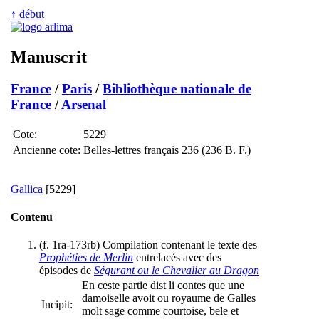
↑ début
Manuscrit
France
/
Paris
/
Bibliothèque nationale de
France
/
Arsenal
Cote:
5229
Ancienne cote:
Belles-lettres français 236 (236 B. F.)
Gallica
[5229]
Contenu
(f. 1ra-173rb) Compilation contenant le texte des
Prophéties de Merlin
entrelacés avec des
épisodes de
Ségurant ou le Chevalier au Dragon
En ceste partie dist li contes que une
damoiselle avoit ou royaume de Galles
Incipit:
molt sage comme courtoise, bele et