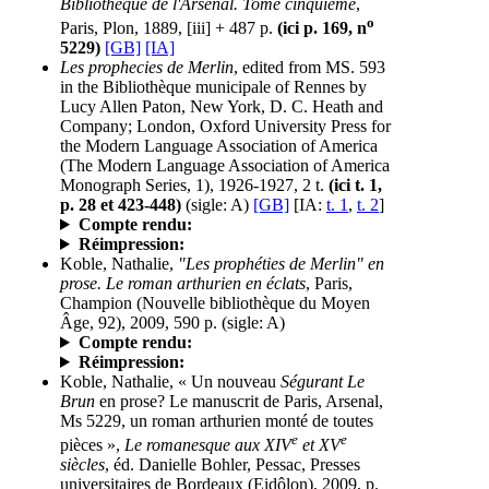
Bibliothèque de l'Arsenal. Tome cinquième
,
o
Paris, Plon, 1889, [iii] + 487 p.
(ici p. 169, n
5229)
[GB]
[IA]
Les prophecies de Merlin
, edited from MS. 593
in the Bibliothèque municipale of Rennes by
Lucy Allen Paton, New York, D. C. Heath and
Company; London, Oxford University Press for
the Modern Language Association of America
(The Modern Language Association of America
Monograph Series, 1), 1926-1927, 2 t.
(ici t. 1,
p. 28 et 423-448)
(sigle: A)
[GB]
[IA:
t. 1
,
t. 2
]
Compte rendu:
Réimpression:
Koble, Nathalie,
"Les prophéties de Merlin" en
prose. Le roman arthurien en éclats
, Paris,
Champion (Nouvelle bibliothèque du Moyen
Âge, 92), 2009, 590 p.
(sigle: A)
Compte rendu:
Réimpression:
Koble, Nathalie, « Un nouveau
Ségurant Le
Brun
en prose? Le manuscrit de Paris, Arsenal,
Ms 5229, un roman arthurien monté de toutes
e
e
pièces »,
Le romanesque aux XIV
et XV
siècles
, éd. Danielle Bohler, Pessac, Presses
universitaires de Bordeaux (Eidôlon), 2009, p.