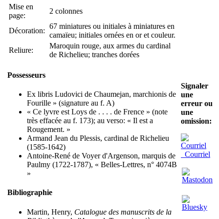
Mise en
2 colonnes
page:
67 miniatures ou initiales à miniatures en
Décoration:
camaïeu; initiales ornées en or et couleur.
Maroquin rouge, aux armes du cardinal
Reliure:
de Richelieu; tranches dorées
Possesseurs
Signaler
Ex libris Ludovici de Chaumejan, marchionis de
une
Fourille » (signature au f. A)
erreur ou
« Ce lyvre est Loys de . . . . de Frence » (note
une
très effacée au f. 173); au verso: « Il est a
omission:
Rougement. »
Armand Jean du Plessis, cardinal de Richelieu
(1585-1642)
Courriel
Antoine-René de Voyer d'Argenson, marquis de
Paulmy (1722-1787), « Belles-Lettres, n° 4074B
»
Bibliographie
Martin, Henry,
Catalogue des manuscrits de la