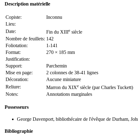
Description matérielle
Copiste:
Inconnu
Lieu:
e
Date:
Fin du XIII
siècle
Nombre de feuillets:
142
Foliotation:
1-141
Format:
270 × 185 mm
Justification:
Support:
Parchemin
Mise en page:
2 colonnes de 38-41 lignes
Décoration:
Aucune miniature
e
Reliure:
Marron du XIX
siècle (par Charles Tuckett)
Notes:
Annotations marginales
Possesseurs
George Davenport, bibliothécaire de l'évêque de Durham, Jo
Bibliographie