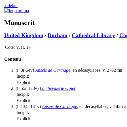
↑ début
Manuscrit
United Kingdom
/
Durham
/
Cathedral Library
/
Co
Cote:
V. II. 17
Contenu
(f. 3r-54v)
Anseïs de Carthage
, en décasyllabes, v. 2762-fin
Incipit:
Explicit:
(f. 55r-133v)
La chevalerie Ogier
Incipit:
Explicit:
(f. 134r-141v)
Anseïs de Carthage
, en décasyllabes, v. 1426-
Incipit:
Explicit: