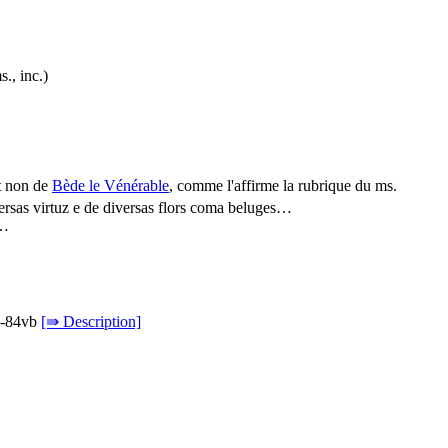
., inc.)
t non de
Bède le Vénérable
, comme l'affirme la rubrique du ms.
versas virtuz e de diversas flors coma beluges…
a…
ra-84vb
[⇛ Description]