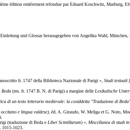
ième édition entièrement refondue par Eduard Koschwitz, Marburg, Elwe
t Einleitung und Glossar herausgegeben von Angelika Wahl, München,
noscritto fr. 1747 della Biblioteca Nazionale di Parigi »,
Studi testuali
o
Beda
(ms. fr. 1747 B. N. di Parigi) a margine delle
Lexikalische Unter
tica di un testo letterario medievale: la cosiddetta "Traduzione di Beda
t occitano e lingua valdese)
, éd. A. Giraudo, W. Meliga et G. Noto, Mo
i.
arigi (traduzione di Beda e
Liber Scintillarum
) »,
Miscellanea di studi i
p. 1015-1023.