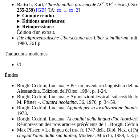
e
e
Bartsch, Karl,
Chrestomathie provençale (X
-XV
siècles).
Six
255-259)
[GB]
[IA:
ex. 1
,
ex. 2
]
Compte rendu:
Éditions antérieures:
Réimpressions:
Édition d'un extrait.
Die altprovenzalische Übersetzung des Liber scintillarum
, mi
1980, 261 p.
Traductions modernes
∅
Études
Borghi Cedrini, Luciana, « Per un inventario linguistico del ma
Alessandria, Edizioni dell'Orso, 1984, p. 1-24.
Borghi Cedrini, Luciana, « Annotazioni lessicali sul cosiddett
M. Pfister »,
Cultura neolatina
, 36, 1976, p. 34-59.
Borghi Cedrini, Luciana,
Appunti per la localizzazione linguis
1978.
Borghi Cedrini, Luciana,
Ai confini della lingua d'oc (nord-es
Réimpression des trois articles précédents de L. Borghi Cedrin
Max Pfister, « La lingua del ms. fr. 1747 della Bibl. Naz. di P
cinquant'anni dalla sua laurea
, Modena, Mucchi, 1989, t. 3, 