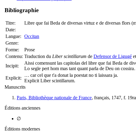
Bibliographie
Titre:
Libre que fai Beda de diversas virtuz e de diversas flors (ms
Date:
Langue:
Occitan
Genre:
Forme:
Prose
Contenu:
Traduction du
Liber scintillarum
de
Defensor de Ligugé
e
Aissi comensunt las capitolas del libre que fai Beda de di
Incipit:
Lo segle pert hom mas tant quant parla de Deu on cossir
… car cel que t'a donat la poestat no ti laissara ja.
Explicit:
Explicit Liber scintillarum.
Manuscrits
Paris, Bibliothèque nationale de France
, français, 1747, f. 19
Éditions anciennes
∅
Éditions modernes