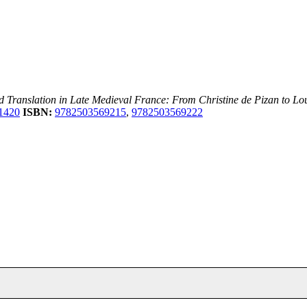
 Translation in Late Medieval France: From Christine de Pizan to Lo
11420
ISBN:
9782503569215
,
9782503569222