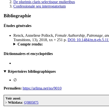
De plurimis claris selectisque mulieribus
Confessionale seu interrogatorium
Bibliographie
Études générales
Renck, Anneliese Pollock,
Female Authorship, Patronage, and
Transitions, 13), 2018, xx + 251 p.
DOI: 10.1484/m.tt-eb.5.1
Compte rendu:
Dictionnaires et encyclopédies
Répertoires bibliographiques
∅
Permalien:
https://arlima.net/no/9010
Voir aussi:
>
Wikidata:
Q3805875