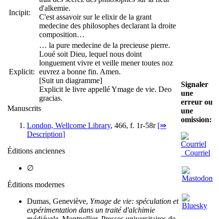
d'alkemie.
Incipit:
C'est assavoir sur le elixir de la grant
medecine des philosophes declarant la droite
composition…
… la pure medecine de la precieuse pierre.
Loué soit Dieu, lequel nous doint
longuement vivre et veille mener toutes noz
Explicit:
euvrez a bonne fin. Amen.
[Suit un diagramme]
Signaler
Explicit le livre appellé Ymage de vie. Deo
une
gracias.
erreur ou
Manuscrits
une
omission:
London, Wellcome Library
, 466, f. 1r-58r
[⇛
Description]
Éditions anciennes
Courriel
∅
Éditions modernes
Dumas, Geneviève,
Ymage de vie: spéculation et
expérimentation dans un traité d'alchimie
médiévale
, Montpellier, Presses universitaires de