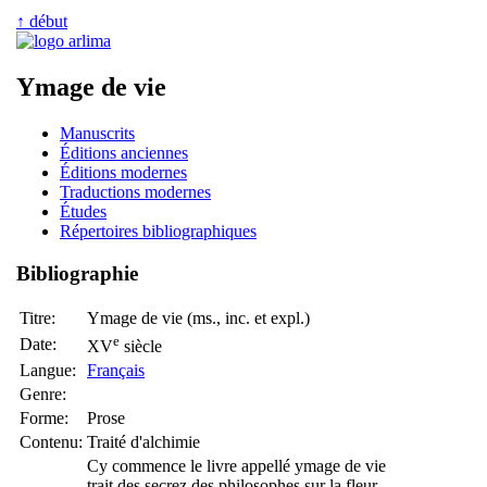
↑ début
Ymage de vie
Manuscrits
Éditions anciennes
Éditions modernes
Traductions modernes
Études
Répertoires bibliographiques
Bibliographie
Titre:
Ymage de vie (ms., inc. et expl.)
e
Date:
XV
siècle
Langue:
Français
Genre:
Forme:
Prose
Contenu:
Traité d'alchimie
Cy commence le livre appellé ymage de vie
trait des secrez des philosophes sur la fleur