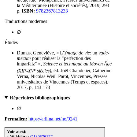
la Méditerranée (Histoire et sociétés), 2019, 293
p.
ISBN:
9782367813233
Traductions modernes
∅
Études
Dumas, Geneviève, « L'
Ymage de vie
: un
vade-
mecum
pour réaliser la "perfection des
imparfaiz" »,
Science et technique au Moyen Âge
e
e
(XII
-XV
siècles)
, éd. Joël Chandelier, Catherine
Verna, Nicolas Weill-Parot, Vincennes, Presses
universitaires de Vincennes (Temps et espaces),
2017, p. 143-173
Répertoires bibliographiques
∅
Permalien:
https://arlima.net/no/9241
Voir aussi:
>
Wikidata:
Q139576177