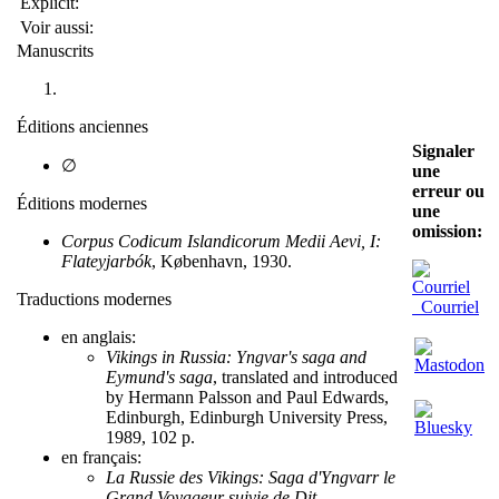
Explicit:
Voir aussi:
Manuscrits
Éditions anciennes
Signaler
∅
une
erreur ou
Éditions modernes
une
omission:
Corpus Codicum Islandicorum Medii Aevi, I:
Flateyjarbók
, København, 1930.
Traductions modernes
Courriel
en anglais:
Vikings in Russia: Yngvar's saga and
Eymund's saga
, translated and introduced
by Hermann Palsson and Paul Edwards,
Edinburgh, Edinburgh University Press,
1989, 102 p.
en français:
La Russie des Vikings: Saga d'Yngvarr le
Grand Voyageur suivie de Dit