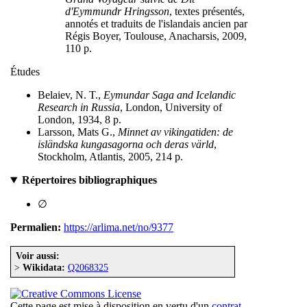
d'Eymmundr Hringsson
, textes présentés,
annotés et traduits de l'islandais ancien par
Régis Boyer, Toulouse, Anacharsis, 2009,
110 p.
Études
Belaiev, N. T.,
Eymundar Saga and Icelandic
Research in Russia
, London, University of
London, 1934, 8 p.
Larsson, Mats G.,
Minnet av vikingatiden: de
isländska kungasagorna och deras värld
,
Stockholm, Atlantis, 2005, 214 p.
Répertoires bibliographiques
∅
Permalien:
https://arlima.net/no/9377
Voir aussi:
>
Wikidata:
Q2068325
Cette page est mise à disposition en vertu d'un
contrat