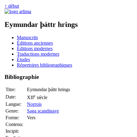
↑ début
Eymundar þáttr hrings
Manuscrits
Éditions anciennes
Éditions modernes
Traductions modernes
Études
Répertoires bibliographiques
Bibliographie
Titre:
Eymundar þáttr hrings
e
Date:
XII
siècle
Langue:
Norrois
Genre:
Saga scandinave
Forme:
Vers
Contenu:
Incipit: