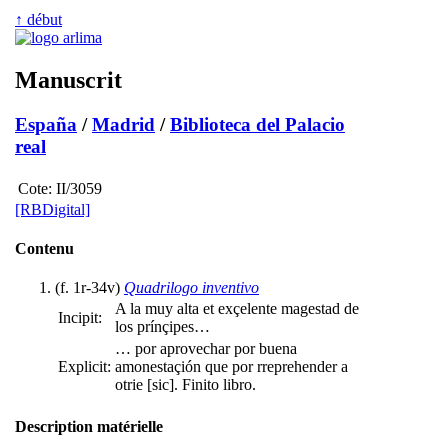
↑ début
Manuscrit
España
/
Madrid
/
Biblioteca del Palacio
real
Cote:
II/3059
[RBDigital]
Contenu
(f. 1r-34v)
Quadrilogo inventivo
A la muy alta et exçelente magestad de
Incipit:
los prínçipes…
… por aprovechar por buena
Explicit:
amonestaçión que por rreprehender a
otrie [sic]. Finito libro.
Description matérielle