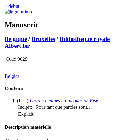
↑ début
Manuscrit
Belgique
/
Bruxelles
/
Bibliothèque royale
Albert Ier
Cote:
9029
Belgica
Contenu
(f. 1r)
Les anchiennes cronicques de Pise
Incipit:
Pour tant que paroles sont…
Explicit:
Description matérielle