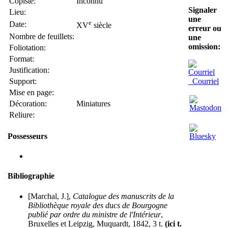
Copiste:
Inconnu
Signaler
Lieu:
une
e
Date:
XV
siècle
erreur ou
Nombre de feuillets:
une
omission:
Foliotation:
Format:
Justification:
Support:
Courriel
Mise en page:
Décoration:
Miniatures
Reliure:
Possesseurs
Bibliographie
[Marchal, J.],
Catalogue des manuscrits de la
Bibliothèque royale des ducs de Bourgogne
publié par ordre du ministre de l'Intérieur
,
Bruxelles et Leipzig, Muquardt, 1842, 3 t.
(ici t.