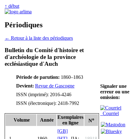
↑ début
Périodiques
← Retour à la liste des périodiques
Bulletin du Comité d'histoire et
d'archéologie de la province
ecclésiastique d'Auch
Période de parution:
1860–1863
Devient:
Revue de Gascogne
Signaler une
erreur ou une
ISSN (imprimé): 2016-4246
omission:
ISSN (électronique): 2418-7992
Courriel
Exemplaires
o
Volume
Année
N
en ligne
[GB]
1
1860
[HT]
[IA:
18918