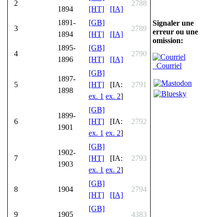
2
2788
1894
[HT]
[IA]
1891-
[GB]
Signaler une
3
2789
erreur ou une
1894
[HT]
[IA]
omission:
1895-
[GB]
4
2790
1896
[HT]
[IA]
Courriel
[GB]
1897-
5
[HT]
[IA:
2791
1898
ex. 1
ex. 2
]
[GB]
1899-
6
[HT]
[IA:
2792
1901
ex. 1
ex. 2
]
[GB]
1902-
7
[HT]
[IA:
2793
1903
ex. 1
ex. 2
]
[GB]
8
1904
2794
[HT]
[IA]
[GB]
9
1905
4383