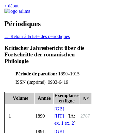
↑ début
Périodiques
← Retour à la liste des périodiques
Kritischer Jahresbericht über die
Fortschritte der romanischen
Philologie
Période de parution:
1890–1915
ISSN (imprimé): 0933-6419
Exemplaires
o
Volume
Année
N
en ligne
[GB]
1
1890
[HT]
[IA:
2787
ex. 1
ex. 2
]
1891-
[GB]