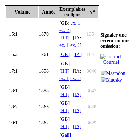
Exemplaires
o
Volume
Année
N
en ligne
[GB:
ex. 1
ex. 2
]
15:1
1870
135
Signaler une
[HT]
[IA:
erreur ou une
ex. 1
ex. 2
]
omission:
15:2
1861
[GB]
[IA]
1641
Courriel
[GB]
17:1
1858
[HT]
[IA:
3040
ex. 1
ex. 2
]
[GB]
18:1
1858
3047
[HT]
[IA]
[GB]
18:2
1865
3048
[HT]
[IA]
[GB]
19:1
1862
3629
[HT]
[IA]
[Gall]