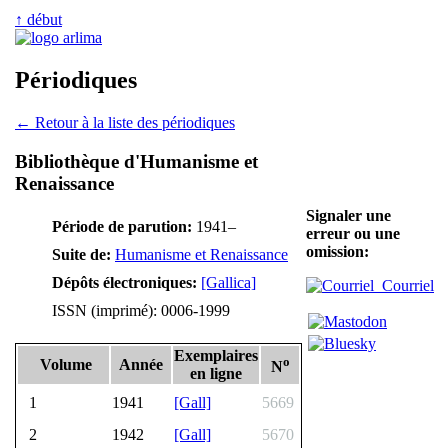
↑ début
Périodiques
← Retour à la liste des périodiques
Bibliothèque d'Humanisme et
Renaissance
Signaler une
Période de parution:
1941–
erreur ou une
omission:
Suite de:
Humanisme et Renaissance
Dépôts électroniques:
[Gallica]
Courriel
ISSN (imprimé): 0006-1999
Exemplaires
o
Volume
Année
N
en ligne
1
1941
[Gall]
5669
2
1942
[Gall]
5670