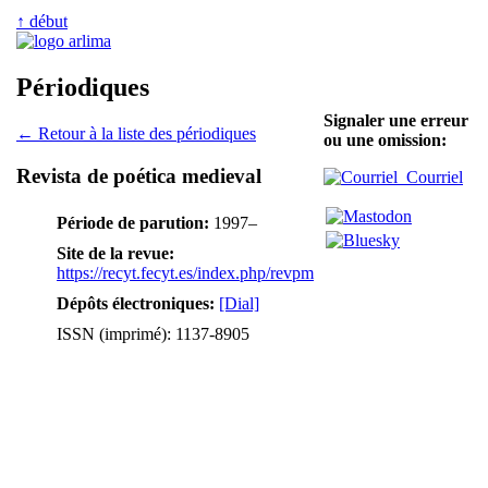
↑ début
Périodiques
Signaler une erreur
← Retour à la liste des périodiques
ou une omission:
Revista de poética medieval
Courriel
Période de parution:
1997–
Site de la revue:
https://recyt.fecyt.es/index.php/revpm
Dépôts électroniques:
[Dial]
ISSN (imprimé): 1137-8905