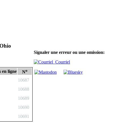
 Ohio
Signaler une erreur ou une omission:
Courriel
o
 en ligne
N
10687
10688
10689
10690
10691