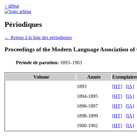
↑ début
Périodiques
← Retour à la liste des périodiques
Proceedings of the Modern Language Association of
Période de parution:
1893–1903
Volume
Année
Exemplaires
1893
[HT]
[IA]
1894-1895
[HT]
[IA]
1896-1897
[HT]
[IA]
1898-1899
[HT]
[IA]
1900-1902
[HT]
[IA]