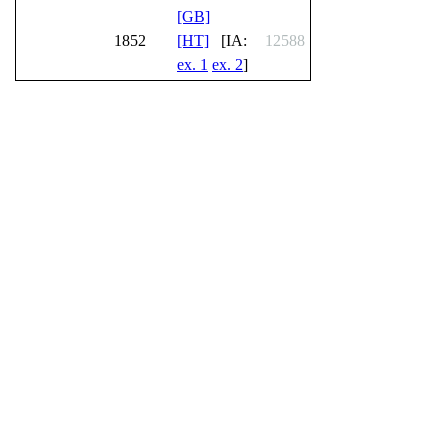
[GB]
1852
[HT]
[IA:
12588
ex. 1
ex. 2
]