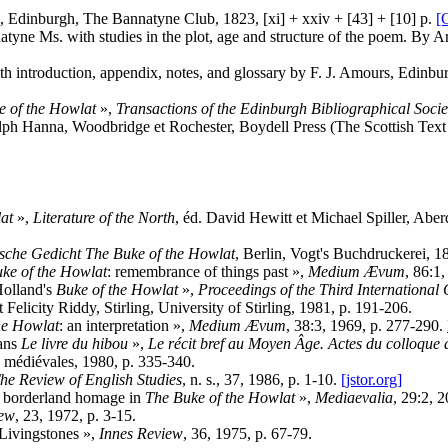
 Edinburgh, The Bannatyne Club, 1823, [xi] + xxiv + [43] + [10] p.
[
atyne Ms. with studies in the plot, age and structure of the poem. By 
ith introduction, appendix, notes, and glossary by F. J. Amours, Edin
e of the Howlat
»,
Transactions of the Edinburgh Bibliographical Socie
lph Hanna, Woodbridge et Rochester, Boydell Press (The Scottish Text S
at
»,
Literature of the North
, éd. David Hewitt et Michael Spiller, Abe
sche Gedicht The Buke of the Howlat
, Berlin, Vogt's Buchdruckerei, 1
ke of the Howlat
: remembrance of things past »,
Medium Ævum
, 86:1
Holland's
Buke of the Howlat
»,
Proceedings of the Third International
et Felicity Riddy, Stirling, University of Stirling, 1981, p. 191-206.
he Howlat
: an interpretation »,
Medium Ævum
, 38:3, 1969, p. 277-290.
dans
Le livre du hibou
»,
Le récit bref au Moyen Âge. Actes du colloque d
es médiévales, 1980, p. 335-340.
he Review of English Studies
, n. s., 37, 1986, p. 1-10.
[jstor.org]
d borderland homage in
The Buke of the Howlat
»,
Mediaevalia
, 29:2, 
iew
, 23, 1972, p. 3-15.
 Livingstones »,
Innes Review
, 36, 1975, p. 67-79.