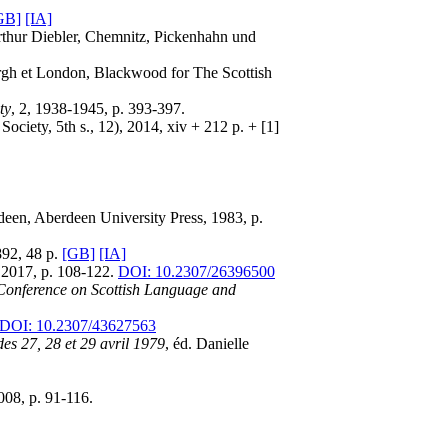
GB]
[IA]
Arthur Diebler, Chemnitz, Pickenhahn und
burgh et London, Blackwood for The Scottish
ty
, 2, 1938-1945, p. 393-397.
ociety, 5th s., 12), 2014, xiv + 212 p. + [1]
rdeen, Aberdeen University Press, 1983, p.
892, 48 p.
[GB]
[IA]
, 2017, p. 108-122.
DOI: 10.2307/26396500
 Conference on Scottish Language and
DOI: 10.2307/43627563
es 27, 28 et 29 avril 1979
, éd. Danielle
2008, p. 91-116.