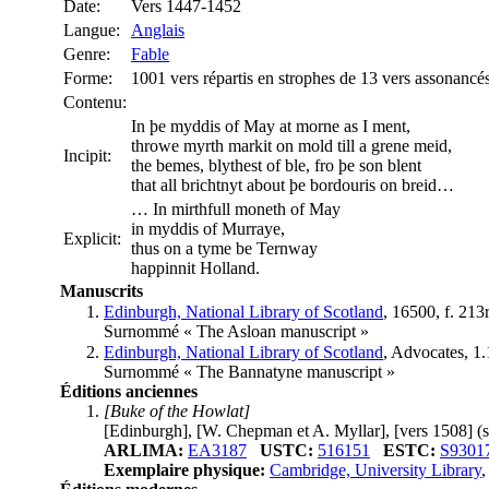
Date:
Vers 1447-1452
Langue:
Anglais
Genre:
Fable
Forme:
1001 vers répartis en strophes de 13 vers assonancé
Contenu:
In þe myddis of May at morne as I ment,
throwe myrth markit on mold till a grene meid,
Incipit:
the bemes, blythest of ble, fro þe son blent
that all brichtnyt about þe bordouris on breid…
… In mirthfull moneth of May
in myddis of Murraye,
Explicit:
thus on a tyme be Ternway
happinnit Holland.
Manuscrits
Edinburgh, National Library of Scotland
, 16500, f. 213
Surnommé « The Asloan manuscript »
Edinburgh, National Library of Scotland
, Advocates, 1.
Surnommé « The Bannatyne manuscript »
Éditions anciennes
[Buke of the Howlat]
[Edinburgh], [W. Chepman et A. Myllar], [vers 1508]
(
ARLIMA:
EA3187
USTC:
516151
ESTC:
S9301
Exemplaire physique:
Cambridge, University Library
,