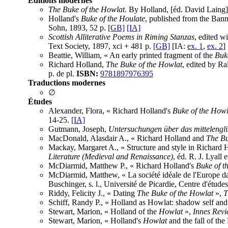
Éditions modernes
The Buke of the Howlat.
By Holland, [éd. David Laing],
Holland's
Buke of the Houlate
, published from the Bann
Sohn, 1893, 52 p.
[GB]
[IA]
Scottish Alliterative Poems in Riming Stanzas
, edited w
Text Society, 1897, xci + 481 p.
[GB]
[IA:
ex. 1
,
ex. 2
]
Beattie, William, « An early printed fragment of the
Buk
Richard Holland,
The Buke of the Howlat
, edited by Ra
p. de pl.
ISBN:
9781897976395
Traductions modernes
∅
Études
Alexander, Flora, « Richard Holland's
Buke of the Howl
14-25.
[IA]
Gutmann, Joseph,
Untersuchungen über das mittelengli
MacDonald, Alasdair A., « Richard Holland and
The Bu
Mackay, Margaret A., « Structure and style in Richard 
Literature (Medieval and Renaissance)
, éd. R. J. Lyall 
McDiarmid, Matthew P., « Richard Holland's
Buke of t
McDiarmid, Matthew, « La société idéale de l'Europe 
Buschinger, s. l., Université de Picardie, Centre d'étud
Riddy, Felicity J., « Dating
The Buke of the Howlat
»,
T
Schiff, Randy P., « Holland as Howlat: shadow self an
Stewart, Marion, « Holland of the
Howlat
»,
Innes Rev
Stewart, Marion, « Holland's
Howlat
and the fall of the