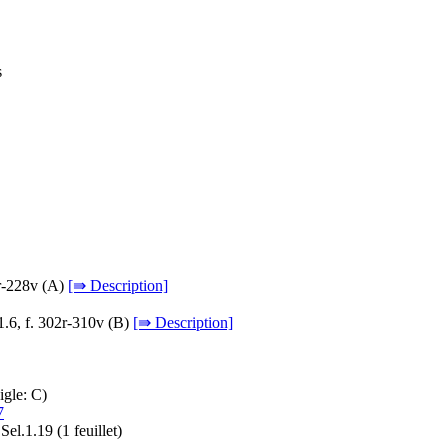
s
r-228v (
A
)
[⇛ Description]
1.6, f. 302r-310v (
B
)
[⇛ Description]
sigle: C)
7
 Sel.1.19 (1 feuillet)