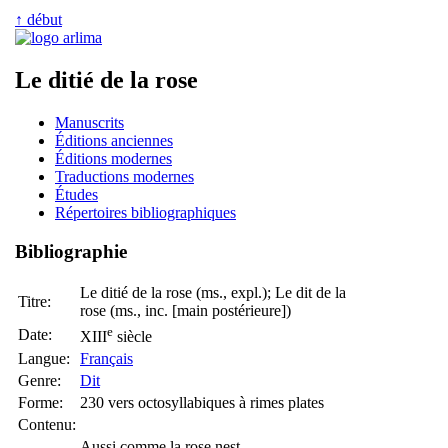
↑ début
Le ditié de la rose
Manuscrits
Éditions anciennes
Éditions modernes
Traductions modernes
Études
Répertoires bibliographiques
Bibliographie
Le ditié de la rose (ms., expl.); Le dit de la
Titre:
rose (ms., inc. [main postérieure])
e
Date:
XIII
siècle
Langue:
Français
Genre:
Dit
Forme:
230 vers octosyllabiques à rimes plates
Contenu:
Aussi comme la rose nest,