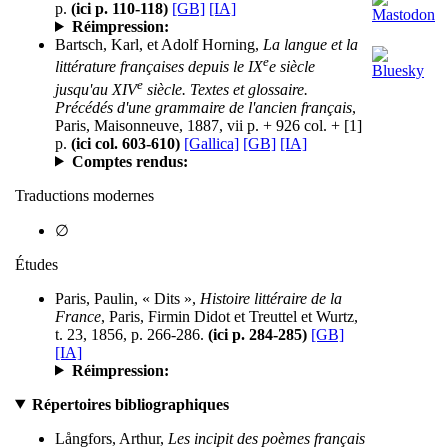
p.
(ici p. 110-118)
[GB]
[IA]
Réimpression:
Bartsch, Karl, et Adolf Horning,
La langue et la
e
littérature françaises depuis le IX
e siècle
e
jusqu'au XIV
siècle. Textes et glossaire.
Précédés d'une grammaire de l'ancien français
,
Paris, Maisonneuve, 1887, vii p. + 926 col. + [1]
p.
(ici col. 603-610)
[Gallica]
[GB]
[IA]
Comptes rendus:
Traductions modernes
∅
Études
Paris, Paulin, « Dits »,
Histoire littéraire de la
France
, Paris, Firmin Didot et Treuttel et Wurtz,
t. 23, 1856, p. 266-286.
(ici p. 284-285)
[GB]
[IA]
Réimpression:
Répertoires bibliographiques
Långfors, Arthur,
Les incipit des poèmes français