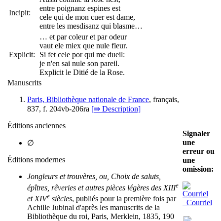
entre poignanz espines est
Incipit:
cele qui de mon cuer est dame,
entre les mesdisanz qui blasme…
… et par coleur et par odeur
vaut ele miex que nule fleur.
Explicit:
Si fet cele por qui me dueil:
je n'en sai nule son pareil.
Explicit le Ditié de la Rose.
Manuscrits
Paris, Bibliothèque nationale de France
, français,
837, f. 204vb-206ra
[⇛ Description]
Éditions anciennes
Signaler
une
∅
erreur ou
Éditions modernes
une
omission:
Jongleurs et trouvères, ou, Choix de saluts,
e
épîtres, rêveries et autres pièces légères des XIII
e
et XIV
siècles
, publiés pour la première fois par
Courriel
Achille Jubinal d'après les manuscrits de la
Bibliothèque du roi, Paris, Merklein, 1835, 190