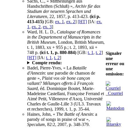
Sachs, C., « Mittheilungen aus
Handschriften (Schluß) »,
Archiv für das
Studium der neueren Sprachen und
Literaturen
, 22, 1857, p. 413-423.
(ici p.
413-415)
[GB:
ex. 1
,
ex. 2
]
[HT]
[IA:
ex.
1
,
ex. 2
,
ex. 3
]
Ward, H. L. D.,
Catalogue of Romances
in the Departement of Manuscripts in the
British Museum
, London, British Museum,
t. 1, 1883, xx + 955 p.; t. 2, 1893, xii +
748 p.
(ici t. 1, p. 880-884)
[GB:
t. 1
,
t. 2
]
Signaler
[HT]
[IA:
t. 1
,
t. 2
]
une
Compte rendu:
erreur ou
Badel, Pierre-Yves, « La
Bataille
une
d'Annezin
: une parodie de chanson de
omission:
geste »,
Plaist vos oïr bone cançon
vallant? Mélanges offerts à François
Suard
, éd. Dominique Boutet, Marie-
Courriel
Madeleine Castellani, Françoise Ferrand et
Aimé Petit, Villeneuve d'Ascq, Université
Charles de Gaulle-Lille 3 (UL3. Travaux
et recherches), 1999, t. 1, p. 35-44.
Haines, John, «
The Battle of Anesin
: a
parody of songs in praise of war »,
Speculum
, 82:2, 2007, p. 348-379.