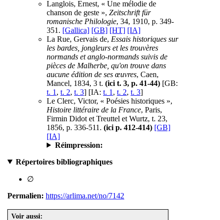
Langlois, Ernest, « Une mélodie de
chanson de geste »,
Zeitschrift für
romanische Philologie
, 34, 1910, p. 349-
351.
[Gallica]
[GB]
[HT]
[IA]
La Rue, Gervais de,
Essais historiques sur
les bardes, jongleurs et les trouvères
normands et anglo-normands suivis de
pièces de Malherbe, qu'on trouve dans
aucune édition de ses œuvres
, Caen,
Mancel, 1834, 3 t.
(ici t. 3, p. 41-44)
[GB:
t. 1
,
t. 2
,
t. 3
] [IA:
t. 1
,
t. 2
,
t. 3
]
Le Clerc, Victor, « Poésies historiques »,
Histoire littéraire de la France
, Paris,
Firmin Didot et Treuttel et Wurtz, t. 23,
1856, p. 336-511.
(ici p. 412-414)
[GB]
[IA]
Réimpression:
Répertoires bibliographiques
∅
Permalien:
https://arlima.net/no/7142
Voir aussi: