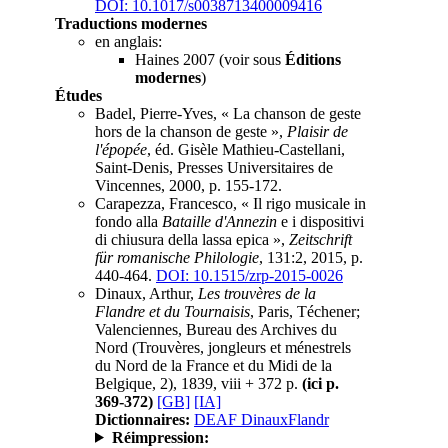
DOI: 10.1017/s0038713400009416
Traductions modernes
en anglais:
Haines 2007 (voir sous
Éditions
modernes
)
Études
Badel, Pierre-Yves, « La chanson de geste
hors de la chanson de geste »,
Plaisir de
l'épopée
, éd. Gisèle Mathieu-Castellani,
Saint-Denis, Presses Universitaires de
Vincennes, 2000, p. 155-172.
Carapezza, Francesco, « Il rigo musicale in
fondo alla
Bataille d'Annezin
e i dispositivi
di chiusura della lassa epica »,
Zeitschrift
für romanische Philologie
, 131:2, 2015, p.
440-464.
DOI: 10.1515/zrp-2015-0026
Dinaux, Arthur,
Les trouvères de la
Flandre et du Tournaisis
, Paris, Téchener;
Valenciennes, Bureau des Archives du
Nord (Trouvères, jongleurs et ménestrels
du Nord de la France et du Midi de la
Belgique, 2), 1839, viii + 372 p.
(ici p.
369-372)
[GB]
[IA]
Dictionnaires:
DEAF DinauxFlandr
Réimpression: