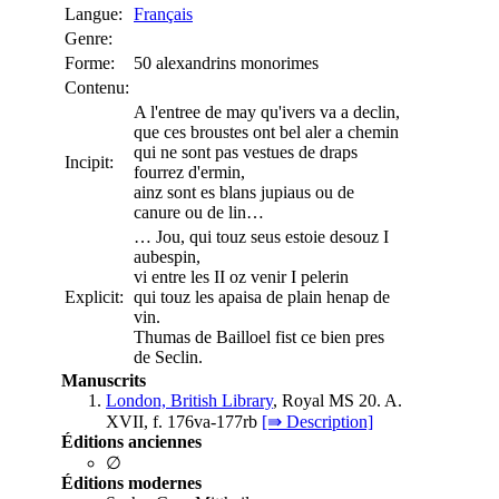
Langue:
Français
Genre:
Forme:
50 alexandrins monorimes
Contenu:
A l'entree de may qu'ivers va a declin,
que ces broustes ont bel aler a chemin
qui ne sont pas vestues de draps
Incipit:
fourrez d'ermin,
ainz sont es blans jupiaus ou de
canure ou de lin…
… Jou, qui touz seus estoie desouz I
aubespin,
vi entre les II oz venir I pelerin
Explicit:
qui touz les apaisa de plain henap de
vin.
Thumas de Bailloel fist ce bien pres
de Seclin.
Manuscrits
London, British Library
, Royal MS 20. A.
XVII, f. 176va-177rb
[⇛ Description]
Éditions anciennes
∅
Éditions modernes