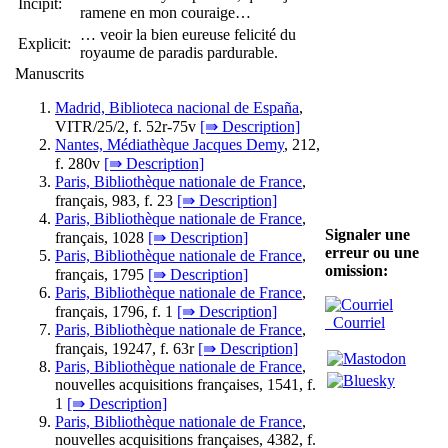
Incipit:
ramene en mon couraige…
… veoir la bien eureuse felicité du
Explicit:
royaume de paradis pardurable.
Manuscrits
Madrid, Biblioteca nacional de España
,
VITR/25/2, f. 52r-75v
[⇛ Description]
Nantes, Médiathèque Jacques Demy
, 212,
f. 280v
[⇛ Description]
Paris, Bibliothèque nationale de France
,
français, 983, f. 23
[⇛ Description]
Paris, Bibliothèque nationale de France
,
Signaler une
français, 1028
[⇛ Description]
erreur ou une
Paris, Bibliothèque nationale de France
,
omission:
français, 1795
[⇛ Description]
Paris, Bibliothèque nationale de France
,
français, 1796, f. 1
[⇛ Description]
Courriel
Paris, Bibliothèque nationale de France
,
français, 19247, f. 63r
[⇛ Description]
Paris, Bibliothèque nationale de France
,
nouvelles acquisitions françaises, 1541, f.
1
[⇛ Description]
Paris, Bibliothèque nationale de France
,
nouvelles acquisitions françaises, 4382, f.