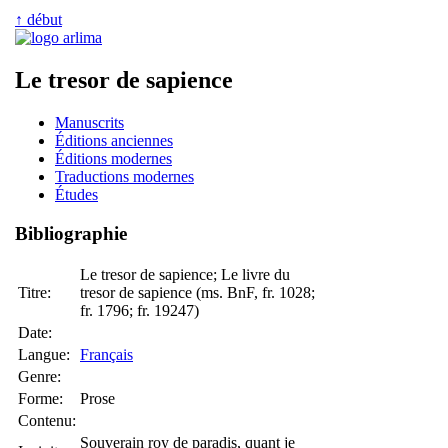
↑ début
Le tresor de sapience
Manuscrits
Éditions anciennes
Éditions modernes
Traductions modernes
Études
Bibliographie
Le tresor de sapience; Le livre du
Titre:
tresor de sapience (ms. BnF, fr. 1028;
fr. 1796; fr. 19247)
Date:
Langue:
Français
Genre:
Forme:
Prose
Contenu:
Souverain roy de paradis, quant je