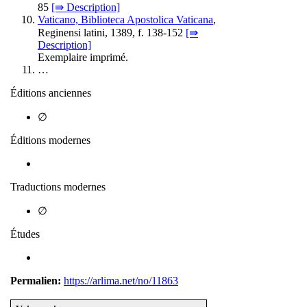
85
[⇛ Description]
Vaticano, Biblioteca Apostolica Vaticana
,
Reginensi latini, 1389, f. 138-152
[⇛
Description]
Exemplaire imprimé.
…
Éditions anciennes
∅
Éditions modernes
Traductions modernes
∅
Études
Permalien:
https://arlima.net/no/11863