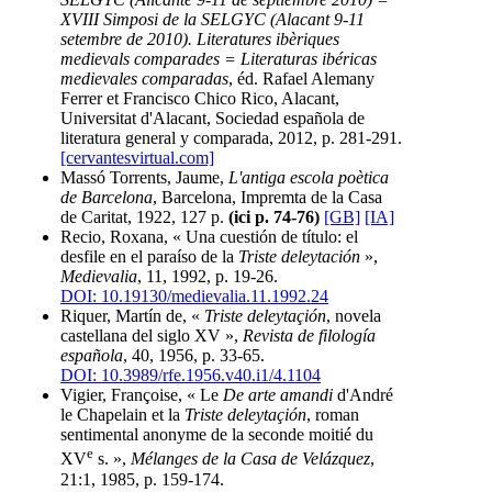
XVIII Simposi de la SELGYC (Alacant 9-11
setembre de 2010). Literatures ibèriques
medievals comparades = Literaturas ibéricas
medievales comparadas
, éd. Rafael Alemany
Ferrer et Francisco Chico Rico, Alacant,
Universitat d'Alacant, Sociedad española de
literatura general y comparada, 2012, p. 281-291.
[cervantesvirtual.com]
Massó Torrents, Jaume,
L'antiga escola poètica
de Barcelona
, Barcelona, Impremta de la Casa
de Caritat, 1922, 127 p.
(ici p. 74-76)
[GB]
[IA]
Recio, Roxana, « Una cuestión de título: el
desfile en el paraíso de la
Triste deleytación
»,
Medievalia
, 11, 1992, p. 19-26.
DOI: 10.19130/medievalia.11.1992.24
Riquer, Martín de, «
Triste deleytaçión
, novela
castellana del siglo XV »,
Revista de filología
española
, 40, 1956, p. 33-65.
DOI: 10.3989/rfe.1956.v40.i1/4.1104
Vigier, Françoise, « Le
De arte amandi
d'André
le Chapelain et la
Triste deleytaçión
, roman
sentimental anonyme de la seconde moitié du
e
XV
s. »,
Mélanges de la Casa de Velázquez
,
21:1, 1985, p. 159-174.