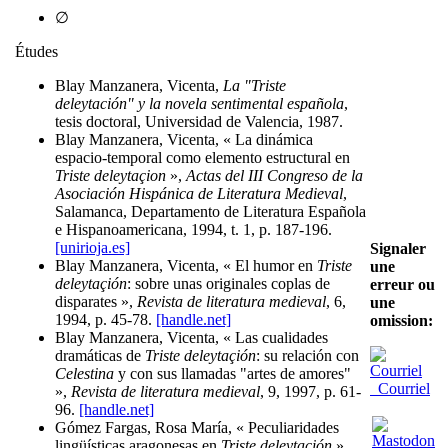
∅
Études
Blay Manzanera, Vicenta,
La "Triste
deleytación" y la novela sentimental española
,
tesis doctoral, Universidad de Valencia, 1987.
Blay Manzanera, Vicenta, « La dinámica
espacio-temporal como elemento estructural en
Triste deleytaçion
»,
Actas del III Congreso de la
Asociación Hispánica de Literatura Medieval
,
Salamanca, Departamento de Literatura Española
e Hispanoamericana, 1994, t. 1, p. 187-196.
[unirioja.es]
Signaler
Blay Manzanera, Vicenta, « El humor en
Triste
une
deleytaçión
: sobre unas originales coplas de
erreur ou
disparates »,
Revista de literatura medieval
, 6,
une
1994, p. 45-78.
[handle.net]
omission:
Blay Manzanera, Vicenta, « Las cualidades
dramáticas de
Triste deleytaçión
: su relación con
Celestina
y con sus llamadas "artes de amores"
Courriel
»,
Revista de literatura medieval
, 9, 1997, p. 61-
96.
[handle.net]
Gómez Fargas, Rosa María, « Peculiaridades
lingüísticas aragonesas en
Triste deleytación
»,