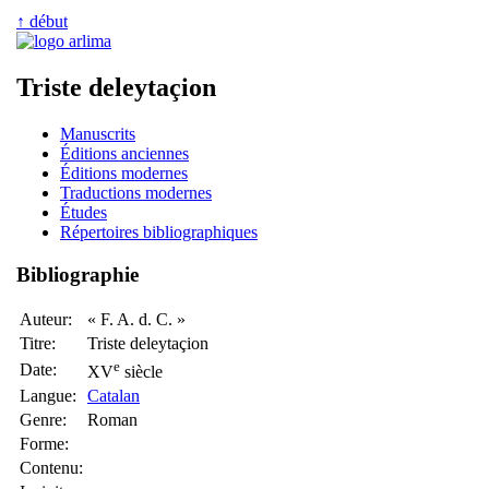
↑ début
Triste deleytaçion
Manuscrits
Éditions anciennes
Éditions modernes
Traductions modernes
Études
Répertoires bibliographiques
Bibliographie
Auteur:
« F. A. d. C. »
Titre:
Triste deleytaçion
e
Date:
XV
siècle
Langue:
Catalan
Genre:
Roman
Forme:
Contenu: