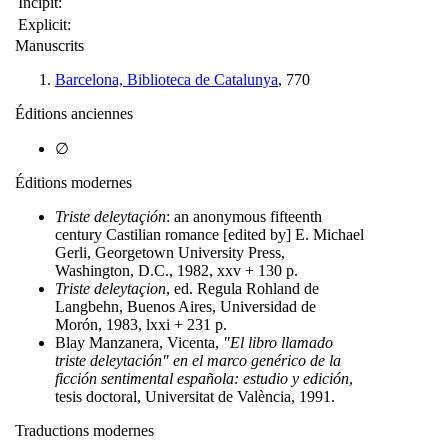
Incipit:
Explicit:
Manuscrits
Barcelona, Biblioteca de Catalunya
, 770
Éditions anciennes
∅
Éditions modernes
Triste deleytaçión
: an anonymous fifteenth
century Castilian romance [edited by] E. Michael
Gerli, Georgetown University Press,
Washington, D.C., 1982, xxv + 130 p.
Triste deleytaçion
, ed. Regula Rohland de
Langbehn, Buenos Aires, Universidad de
Morón, 1983, lxxi + 231 p.
Blay Manzanera, Vicenta,
"El libro llamado
triste deleytación" en el marco genérico de la
ficción sentimental española: estudio y edición
,
tesis doctoral, Universitat de València, 1991.
Traductions modernes