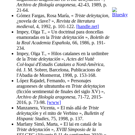
Archivo de filología aragonesa
, 42-43, 1989, p.
21-64.
Gómez Fargas, Rosa María, «
Triste deleytaçion
,
¿novela de clave? »,
Revista de literatura
medieval
, 4, 1992, p. 101-122.
[handle.net]
Impey, Olga T., « Un doctrinal para doncellas
enamoradas en la
Triste deleytación
»,
Boletín de
la Real Academia Española
, 66, 1986, p. 191-
234.
Impey, Olga T., « Hilos catalanes en la urdimbre
de la
Triste deleytación
»,
Actes del Vuitè
Col·loqui d'Estudis Catalans a Nord-Amèrica
,
éd. J. M. Sobrer, Barcelona, Publicacions de
l'Abadia de Montserrat, 1998, p. 153-168.
López Rajadel, Fernando, « Personajes
aragoneses de ultratumba en
Triste deleytaçion
(ficción sentimental de finales del siglo XV) »,
Archivo de filología aragonesa
, 71-72, 2015-
2016, p. 73-98.
[www]
Manzanera, Vicenta, « El más allá de
Triste
deleytaçión
y el mito de Verbino »,
Bulletin of
Hispanic Studies
, 75, 1998, p. 137.
Marfany Simó, Marta, « El lai en català de la
Triste deleytación
»,
XVIII Simposio de la
SELGYC (Alicante 9-11 de septiembre 2010) =