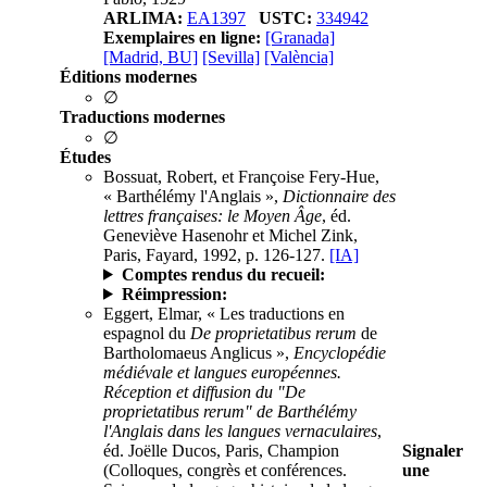
ARLIMA:
EA1397
USTC:
334942
Exemplaires en ligne:
[Granada]
[Madrid, BU]
[Sevilla]
[València]
Éditions modernes
∅
Traductions modernes
∅
Études
Bossuat, Robert, et Françoise Fery-Hue,
« Barthélémy l'Anglais »,
Dictionnaire des
lettres françaises: le Moyen Âge
, éd.
Geneviève Hasenohr et Michel Zink,
Paris, Fayard, 1992, p. 126-127.
[IA]
Comptes rendus du recueil:
Réimpression:
Eggert, Elmar, « Les traductions en
espagnol du
De proprietatibus rerum
de
Bartholomaeus Anglicus »,
Encyclopédie
médiévale et langues européennes.
Réception et diffusion du "De
proprietatibus rerum" de Barthélémy
l'Anglais dans les langues vernaculaires
,
éd. Joëlle Ducos, Paris, Champion
Signaler
(Colloques, congrès et conférences.
une