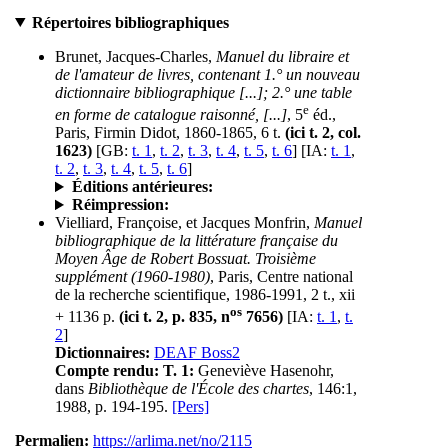
Répertoires bibliographiques
Brunet, Jacques-Charles,
Manuel du libraire et
de l'amateur de livres, contenant 1.° un nouveau
dictionnaire bibliographique [...]; 2.° une table
e
en forme de catalogue raisonné, [...]
, 5
éd.,
Paris, Firmin Didot, 1860-1865, 6 t.
(ici t. 2, col.
1623)
[GB:
t. 1
,
t. 2
,
t. 3
,
t. 4
,
t. 5
,
t. 6
] [IA:
t. 1
,
t. 2
,
t. 3
,
t. 4
,
t. 5
,
t. 6
]
Éditions antérieures:
Réimpression:
Vielliard, Françoise, et Jacques Monfrin,
Manuel
bibliographique de la littérature française du
Moyen Âge de Robert Bossuat. Troisième
supplément (1960-1980)
, Paris, Centre national
de la recherche scientifique, 1986-1991, 2 t., xii
os
+ 1136 p.
(ici t. 2, p. 835, n
7656)
[IA:
t. 1
,
t.
2
]
Dictionnaires:
DEAF Boss2
Compte rendu:
T. 1:
Geneviève Hasenohr,
dans
Bibliothèque de l'École des chartes
, 146:1,
1988, p. 194-195.
[Pers]
Permalien:
https://arlima.net/no/2115