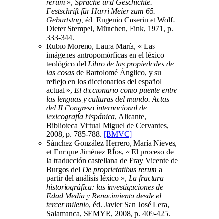
rerum
»,
Sprache und Geschichte.
Festschrift für Harri Meier zum 65.
Geburtstag
, éd. Eugenio Coseriu et Wolf-
Dieter Stempel, München, Fink, 1971, p.
333-344.
Rubio Moreno, Laura María, « Las
imágenes antropomórficas en el léxico
teológico del
Libro de las propiedades de
las cosas
de Bartolomé Ánglico, y su
reflejo en los diccionarios del español
actual »,
El diccionario como puente entre
las lenguas y culturas del mundo. Actas
del II Congreso internacional de
lexicografía hispánica
, Alicante,
Biblioteca Virtual Miguel de Cervantes,
2008, p. 785-788.
[BMVC]
Sánchez González Herrero, María Nieves,
et Enrique Jiménez RÍos, « El proceso de
la traducción castellana de Fray Vicente de
Burgos del
De proprietatibus rerum
a
partir del análisis léxico »,
La fractura
historiográfica: las investigaciones de
Edad Media y Renacimiento desde el
tercer milenio
, éd. Javier San José Lera,
Salamanca, SEMYR, 2008, p. 409-425.