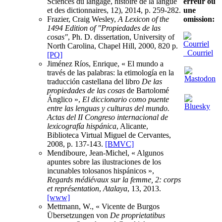
Sciences du langage, histoire de la langue
erreur ou
et des dictionnaires, 12), 2014, p. 259-282.
une
Frazier, Craig Wesley,
A Lexicon of the
omission:
1494 Edition of "Propiedades de las
cosas"
, Ph. D. dissertation, University of
North Carolina, Chapel Hill, 2000, 820 p.
Courriel
[PQ]
Jiménez Ríos, Enrique, « El mundo a
través de las palabras: la etimología en la
traducción castellana del libro
De las
propiedades de las cosas
de Bartolomé
Ánglico »,
El diccionario como puente
entre las lenguas y culturas del mundo.
Actas del II Congreso internacional de
lexicografía hispánica
, Alicante,
Biblioteca Virtual Miguel de Cervantes,
2008, p. 137-143.
[BMVC]
Mendiboure, Jean-Michel, « Algunos
apuntes sobre las ilustraciones de los
incunables tolosanos hispánicos »,
Regards médiévaux sur la femme, 2: corps
et représentation
,
Atalaya
, 13, 2013.
[www]
Mettmann, W., « Vicente de Burgos
Übersetzungen von
De proprietatibus