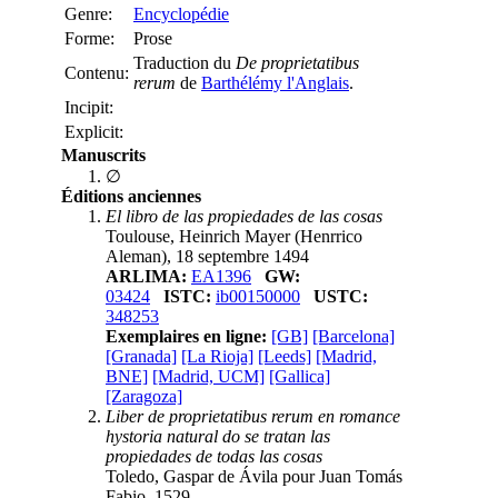
Genre:
Encyclopédie
Forme:
Prose
Traduction du
De proprietatibus
Contenu:
rerum
de
Barthélémy l'Anglais
.
Incipit:
Explicit:
Manuscrits
∅
Éditions anciennes
El libro de las propiedades de las cosas
Toulouse, Heinrich Mayer (Henrrico
Aleman), 18 septembre 1494
ARLIMA:
EA1396
GW:
03424
ISTC:
ib00150000
USTC:
348253
Exemplaires en ligne:
[GB]
[Barcelona]
[Granada]
[La Rioja]
[Leeds]
[Madrid,
BNE]
[Madrid, UCM]
[Gallica]
[Zaragoza]
Liber de proprietatibus rerum en romance
hystoria natural do se tratan las
propiedades de todas las cosas
Toledo, Gaspar de Ávila pour Juan Tomás
Fabio, 1529