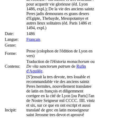
pour acquerir vie glorieuse (éd. Lyon
1486, expl.); De la vie des anciens saintz
Peres jadis demourans es grans desers
d'Egipte, Thebayde, Mesopotamye et
autres lieux solitaires (éd. Paris 1486 et
1494, expl.)
Date:
1486
Langue:
Français
Genre:
Prose (colophon de l'édition de Lyon en
Forme:
vers)
Traduction de l'
Historia monachorum
ou
Contenu:
De vita sanctorum patrum
de
Rufin
d'Aquilée
.
[S']ensuit la tres devote, tres louable et
recommandable vie des anciens saintz
Peres hermites, nouvellement translatee
de latin en françois et diligemment
corrigee en la cité de Lyon [
ou
Paris] l'an
de Nostre Seigneur mil CCCC. IIII. vintz
et six, sur ce que en ont escript et aussi
Incipit:
translaté de grec en latin monseigneur
saint Jerosme tres devot et aprouvé