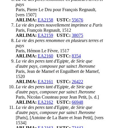
pays
Paris, Pierre Le Dru pour François Regnault,
[vers 1507]
ARLIMA:
EA2158
USTC:
55676
La vie des peres nouvellement imprimee a Paris
Paris, François Regnault, 1512
ARLIMA:
EA2159
USTC:
38075
La vie des peres renommee en plusieurs terres et
pays
Paris, Hémon Le Fèvre, 1517
ARLIMA:
EA2160
USTC:
8354
La vie des peres tant d'Egipte, de Sirie que
d'autre pays, composee par sainct Jherosme
Paris, Jean de Marnef et Enguilbert de Marnef,
1520
ARLIMA:
EA2161
USTC:
26422
La vie des peres tant d'Egipte, de Sirie que
d'autre pays, composee par sainct Jherosme
Paris, Nicolas Cousteau pour Jean Petit, [s. d.]
ARLIMA:
EA2162
USTC:
66948
La vie des peres tant d'Egipte, de Sirie que
d'autre pays, composee par sainct Jherosme
[Paris], [Antoine de La Barre et Jean Petit], [vers
1534]
ARLIMA:
EA2163
USTC:
73442