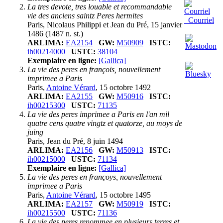
La tres devote, tres louable et recommandable
vie des anciens saintz Peres hermites
Courriel
Paris, Nicolaus Philippi et Jean du Pré, 15 janvier
1486 (1487 n. st.)
ARLIMA:
EA2154
GW:
M50909
ISTC:
ih00214000
USTC:
38104
Exemplaire en ligne:
[Gallica]
La vie des peres en françois, nouvellement
imprimee a Paris
Paris,
Antoine Vérard
, 15 octobre 1492
ARLIMA:
EA2155
GW:
M50916
ISTC:
ih00215300
USTC:
71135
La vie des peres imprimee a Paris en l'an mil
quatre cens quatre vingtz et quatorze, au moys de
juing
Paris, Jean du Pré, 8 juin 1494
ARLIMA:
EA2156
GW:
M50913
ISTC:
ih00215000
USTC:
71134
Exemplaire en ligne:
[Gallica]
La vie des peres en françoys, nouvellement
imprimee a Paris
Paris,
Antoine Vérard
, 15 octobre 1495
ARLIMA:
EA2157
GW:
M50919
ISTC:
ih00215500
USTC:
71136
La vie des peres renommee en plusieurs terres et