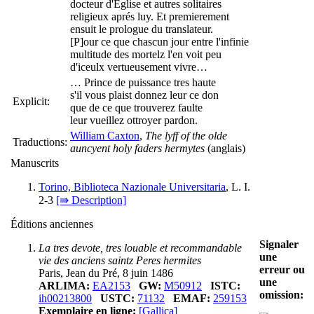
docteur d'Eglise et autres solitaires
religieux aprés luy. Et premierement
ensuit le prologue du translateur.
[P]our ce que chascun jour entre l'infinie
multitude des mortelz l'en voit peu
d'iceulx vertueusement vivre…
… Prince de puissance tres haute
s'il vous plaist donnez leur ce don
Explicit:
que de ce que trouverez faulte
leur vueillez ottroyer pardon.
William Caxton
,
The lyff of the olde
Traductions:
auncyent holy faders hermytes
(anglais)
Manuscrits
Torino, Biblioteca Nazionale Universitaria
, L. I.
2-3
[⇛ Description]
Éditions anciennes
Signaler
La tres devote, tres louable et recommandable
une
vie des anciens saintz Peres hermites
erreur ou
Paris, Jean du Pré, 8 juin 1486
une
ARLIMA:
EA2153
GW:
M50912
ISTC:
omission:
ih00213800
USTC:
71132
EMAF:
259153
Exemplaire en ligne:
[Gallica]