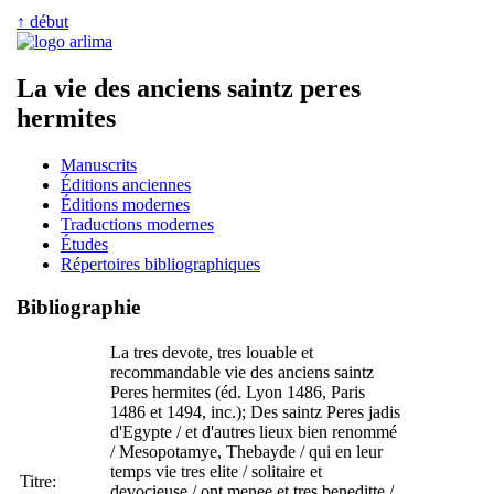
↑ début
La vie des anciens saintz peres
hermites
Manuscrits
Éditions anciennes
Éditions modernes
Traductions modernes
Études
Répertoires bibliographiques
Bibliographie
La tres devote, tres louable et
recommandable vie des anciens saintz
Peres hermites (éd. Lyon 1486, Paris
1486 et 1494, inc.); Des saintz Peres jadis
d'Egypte / et d'autres lieux bien renommé
/ Mesopotamye, Thebayde / qui en leur
temps vie tres elite / solitaire et
Titre:
devocieuse / ont menee et tres beneditte /