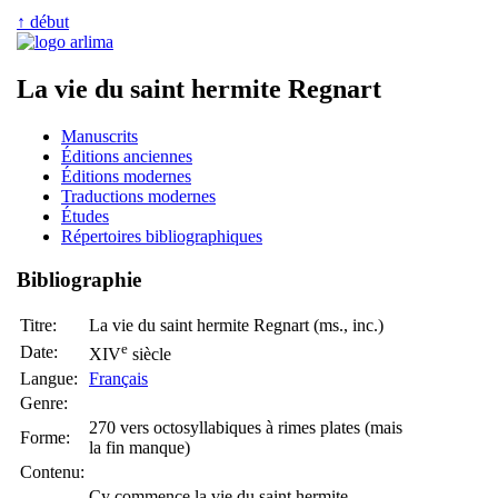
↑ début
La vie du saint hermite Regnart
Manuscrits
Éditions anciennes
Éditions modernes
Traductions modernes
Études
Répertoires bibliographiques
Bibliographie
Titre:
La vie du s
ain
t h
er
mite R
egnart
(ms., inc.)
e
Date:
XIV
siècle
Langue:
Français
Genre:
270 vers octosyllabiques à rimes plates (mais
Forme:
la fin manque)
Contenu:
Cy commence la vie du saint hermite