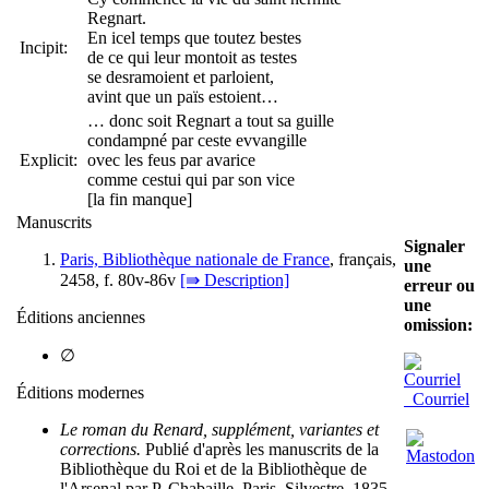
Regnart.
En icel temps que toutez bestes
Incipit:
de ce qui leur montoit as testes
se desramoient et parloient,
avint que un païs estoient…
… donc soit Regnart a tout sa guille
condampné par ceste evvangille
Explicit:
ovec les feus par avarice
comme cestui qui par son vice
[la fin manque]
Manuscrits
Signaler
Paris, Bibliothèque nationale de France
, français,
une
2458, f. 80v-86v
[⇛ Description]
erreur ou
une
Éditions anciennes
omission:
∅
Éditions modernes
Courriel
Le roman du Renard, supplément, variantes et
corrections.
Publié d'après les manuscrits de la
Bibliothèque du Roi et de la Bibliothèque de
l'Arsenal par P. Chabaille, Paris, Silvestre, 1835,