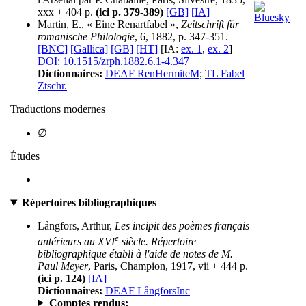
xxx + 404 p.
(ici p. 379-389)
[GB]
[IA]
Martin, E., « Eine Renartfabel »,
Zeitschrift für
romanische Philologie
, 6, 1882, p. 347-351.
[BNC]
[Gallica]
[GB]
[HT]
[IA:
ex. 1
,
ex. 2
]
DOI: 10.1515/zrph.1882.6.1-4.347
Dictionnaires:
DEAF RenHermiteM
;
TL Fabel
Ztschr.
Traductions modernes
∅
Études
Répertoires bibliographiques
Långfors, Arthur,
Les incipit des poèmes français
e
antérieurs au XVI
siècle. Répertoire
bibliographique établi à l'aide de notes de M.
Paul Meyer
, Paris, Champion, 1917, vii + 444 p.
(ici p. 124)
[IA]
Dictionnaires:
DEAF LångforsInc
Comptes rendus: