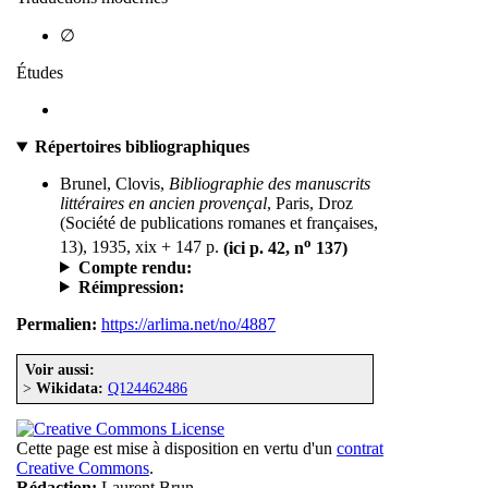
∅
Études
Répertoires bibliographiques
Brunel, Clovis,
Bibliographie des manuscrits
littéraires en ancien provençal
, Paris, Droz
(Société de publications romanes et françaises,
o
13), 1935, xix + 147 p.
(ici p. 42, n
137)
Compte rendu:
Réimpression:
Permalien:
https://arlima.net/no/4887
Voir aussi:
>
Wikidata:
Q124462486
Cette page est mise à disposition en vertu d'un
contrat
Creative Commons
.
Rédaction:
Laurent Brun