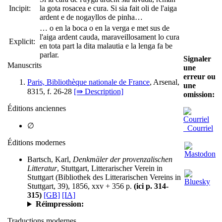
Incipit:
la gota rosacea e cura. Si sia fait oli de l'aiga
ardent e de nogayllos de pinha…
… o en la boca o en la verga e met sus de
l'aiga ardent cauda, maraveillosament lo cura
Explicit:
en tota part la dita malautia e la lenga fa be
parlar.
Signaler
Manuscrits
une
erreur ou
Paris, Bibliothèque nationale de France
, Arsenal,
une
8315, f. 26-28
[⇛ Description]
omission:
Éditions anciennes
∅
Courriel
Éditions modernes
Bartsch, Karl,
Denkmäler der provenzalischen
Litteratur
, Stuttgart, Litterarischer Verein in
Stuttgart (Bibliothek des Litterarischen Vereins in
Stuttgart, 39), 1856, xxv + 356 p.
(ici p. 314-
315)
[GB]
[IA]
Réimpression:
Traductions modernes