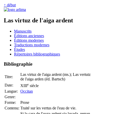
↑ début
Las virtuz de l'aiga ardent
Manuscrits
Éditions anciennes
Éditions modernes
Traductions modernes
Études
Répertoires bibliographiques
Bibliographie
Las virtuz de l'aiga ardent (ms.); Las vertutz
Titre:
de l'aiga arden (éd. Bartsch)
e
Date:
XIII
siècle
Langue:
Occitan
Genre:
Forme:
Prose
Contenu:
Traité sur les vertus de l'eau de vie.
Si la cara de l'ayga ardent sia lavada, reman