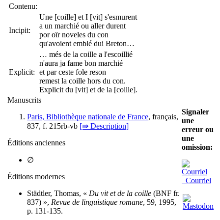
Contenu:
Une [coille] et I [vit] s'esmurent
a un marchié ou aller durent
Incipit:
por oïr noveles du con
qu'avoient emblé dui Breton…
… més de la coille a l'escoillié
n'aura ja fame bon marchié
Explicit:
et par ceste fole reson
remest la coille hors du con.
Explicit du [vit] et de la [coille].
Manuscrits
Signaler
Paris, Bibliothèque nationale de France
, français,
une
837, f. 215rb-vb
[⇛ Description]
erreur ou
une
Éditions anciennes
omission:
∅
Éditions modernes
Courriel
Städtler, Thomas, «
Du vit et de la coille
(BNF fr.
837) »,
Revue de linguistique romane
, 59, 1995,
p. 131-135.