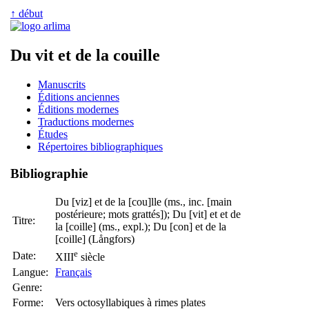
↑ début
Du vit et de la couille
Manuscrits
Éditions anciennes
Éditions modernes
Traductions modernes
Études
Répertoires bibliographiques
Bibliographie
Du [viz] et de la [cou]lle (ms., inc. [main
postérieure; mots grattés]); Du [vit] et et de
Titre:
la [coille] (ms., expl.); Du [con] et de la
[coille] (Långfors)
e
Date:
XIII
siècle
Langue:
Français
Genre:
Forme:
Vers octosyllabiques à rimes plates