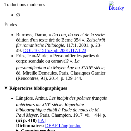
Traductions modernes
∅
Études
Burrows, Daron, «
Do con, do vet et de la soriz
:
édition d'un texte tiré de Berne 354 »,
Zeitschrift
für romanische Philologie
, 117:1, 2001, p. 23-
49.
DOI: 10.1515/zrph.2001.117.1.23
Fritz, Jean-Marie, « Personnifier les parties du
corps: scandale ou carnaval? »,
La
e
personnification du Moyen Âge au XVIII
siècle
,
éd. Mireille Demaules, Paris, Classiques Garnier
(Rencontres, 91), 2014, p. 129-144.
Répertoires bibliographiques
Långfors, Arthur,
Les incipit des poèmes français
e
antérieurs au XVI
siècle. Répertoire
bibliographique établi à l'aide de notes de M.
Paul Meyer
, Paris, Champion, 1917, vii + 444 p.
(ici p. 418)
[IA]
Dictionnaires:
DEAF LångforsInc
Comptes rendus: