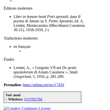
Éditions modernes
Liber in honore beati Petri apostoli
, dans
Il
poema di Amato su S. Pietro Apostolo
, éd. A.
Lentini, Montecassino (Miscellanea Cassinese,
30-31), 1958-1959, 2 t.
Traductions modernes
en français:
Études
Lentini, A., « Gregorio VII nel
De gestis
apostolorum
di Amato Cassinese »,
Studi
Gregoriani
, 5, 1956, p. 281-289.
Permalien:
https://arlima.net/no/17450
Voir aussi:
>
Wikidata:
Q137925784