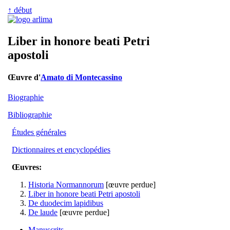
↑ début
Liber in honore beati Petri
apostoli
Œuvre d'
Amato di Montecassino
Biographie
Bibliographie
Études générales
Dictionnaires et encyclopédies
Œuvres:
Historia Normannorum
[œuvre perdue]
Liber in honore beati Petri apostoli
De duodecim lapidibus
De laude
[œuvre perdue]
Manuscrits