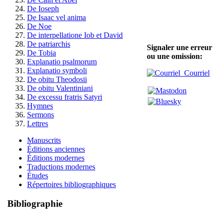
De Ioseph
De Isaac vel anima
De Noe
De interpellatione Iob et David
De patriarchis
Signaler une erreur
De Tobia
ou une omission:
Explanatio psalmorum
Explanatio symboli
Courriel
De obitu Theodosii
De obitu Valentiniani
De excessu fratris Satyri
Hymnes
Sermons
Lettres
Manuscrits
Éditions anciennes
Éditions modernes
Traductions modernes
Études
Répertoires bibliographiques
Bibliographie