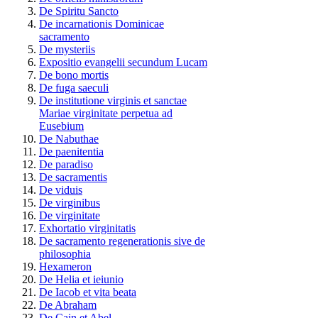
De Spiritu Sancto
De incarnationis Dominicae
sacramento
De mysteriis
Expositio evangelii secundum Lucam
De bono mortis
De fuga saeculi
De institutione virginis et sanctae
Mariae virginitate perpetua ad
Eusebium
De Nabuthae
De paenitentia
De paradiso
De sacramentis
De viduis
De virginibus
De virginitate
Exhortatio virginitatis
De sacramento regenerationis sive de
philosophia
Hexameron
De Helia et ieiunio
De Iacob et vita beata
De Abraham
De Cain et Abel