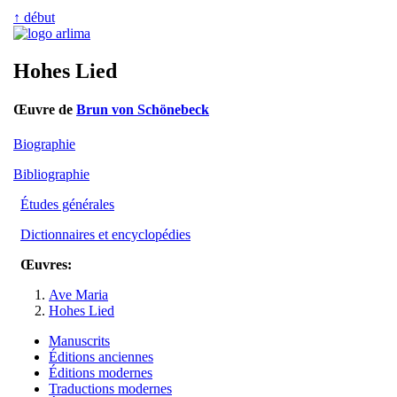
↑ début
Hohes Lied
Œuvre de
Brun von Schönebeck
Biographie
Bibliographie
Études générales
Dictionnaires et encyclopédies
Œuvres:
Ave Maria
Hohes Lied
Manuscrits
Éditions anciennes
Éditions modernes
Traductions modernes