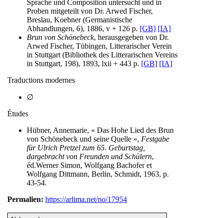
Sprache und Composition untersucht und in
Proben mitgeteilt von Dr. Arwed Fischer,
Breslau, Koebner (Germanistische
Abhandlungen, 6), 1886, v + 126 p.
[GB]
[IA]
Brun von Schönebeck
, herausgegeben von Dr.
Arwed Fischer, Tübingen, Litterarischer Verein
in Stuttgart (Bibliothek des Litterarischen Vereins
in Stuttgart, 198), 1893, lxii + 443 p.
[GB]
[IA]
Traductions modernes
∅
Études
Hübner, Annemarie, « Das Hohe Lied des Brun
von Schönebeck und seine Quelle »,
Festgabe
für Ulrich Pretzel zum 65. Geburtstag,
dargebracht von Freunden und Schülern
,
éd.Werner Simon, Wolfgang Bachofer et
Wolfgang Dittmann, Berlin, Schmidt, 1963, p.
43-54.
Permalien:
https://arlima.net/no/17954