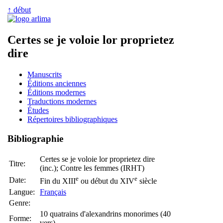
↑ début
Certes se je voloie lor proprietez
dire
Manuscrits
Éditions anciennes
Éditions modernes
Traductions modernes
Études
Répertoires bibliographiques
Bibliographie
Certes se je voloie lor proprietez dire
Titre:
(inc.); Contre les femmes (IRHT)
e
e
Date:
Fin du XIII
ou début du XIV
siècle
Langue:
Français
Genre:
10 quatrains d'alexandrins monorimes (40
Forme:
vers)