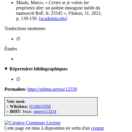
Maulu, Marco, «
Certes se je voloie lor
proprietez dire
: un poème misogyne inédit du
manuscrit BnF, fr. 25545 »,
Pluteus
, 11, 2021,
p. 139-150.
[academia.edu]
Traductions modernes
∅
Études
Répertoires bibliographiques
∅
Permalien:
https://arlima.net/no/12539
Voir aussi:
>
Wikidata:
Q126615958
>
IRHT:
Jonas:
oeuvre/13214
Cette page est mise à disposition en vertu d'un
contrat