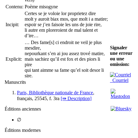
Contenu:
Poème misogyne
Certes se je voloie lor proprietez dire
molt y auroit biax mos, que molt i a matire;
Incipit:
espoir se j’en faisoie les uns de joie rire,
li autre em ploreroient de mal talent et
d’ire…
… Des fame[s] ci endroit ne veil je plus
Signaler
mesdire,
une erreur
nepourkant s’en ai jou assez trové matire,
ou une
Explicit:
mais sachiez qu’il est fox et des piors li
omission:
pire
qui tant aimme sa fame qu’el soit desor li
sire.
Courriel
Manuscrits
Paris, Bibliothèque nationale de France
,
français, 25545, f. 3ra
[⇛ Description]
Éditions anciennes
∅
Éditions modernes