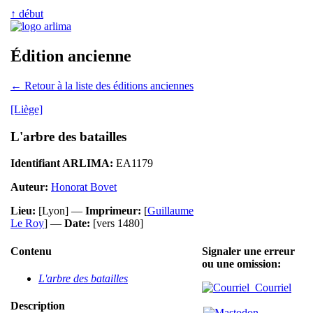
↑ début
Édition ancienne
← Retour à la liste des éditions anciennes
[Liège]
L'arbre des batailles
Identifiant ARLIMA:
EA1179
Auteur:
Honorat Bovet
Lieu:
[Lyon] —
Imprimeur:
[
Guillaume
Le Roy
] —
Date:
[vers 1480]
Contenu
Signaler une erreur
ou une omission:
L'arbre des batailles
Courriel
Description