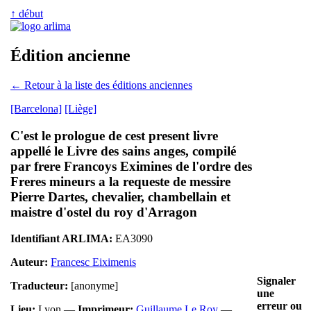
↑ début
Édition ancienne
← Retour à la liste des éditions anciennes
[Barcelona]
[Liège]
C'est le prologue de cest present livre
appellé le Livre des sains anges, compilé
par frere Francoys Eximines de l'ordre des
Freres mineurs a la requeste de messire
Pierre Dartes, chevalier, chambellain et
maistre d'ostel du roy d'Arragon
Identifiant ARLIMA:
EA3090
Auteur:
Francesc Eiximenis
Signaler
Traducteur:
[anonyme]
une
erreur ou
Lieu:
Lyon —
Imprimeur:
Guillaume Le Roy
—