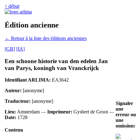
↑ début
Édition ancienne
← Retour à la liste des éditions anciennes
[GB]
[IA]
Een schoone historie van den edelen Jan
van Parys, koningh van Vranckrijck
Identifiant ARLIMA:
EA3642
Auteur:
[anonyme]
Traducteur:
[anonyme]
Signaler
une
Lieu:
Amsterdam —
Imprimeur:
Gysbert de Groot —
erreur ou
Date:
1728
une
omission:
Contenu