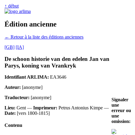
↑ début
Édition ancienne
← Retour à la liste des éditions anciennes
[GB]
[IA]
De schoon historie van den edelen Jan van
Parys, koning van Vrankryk
Identifiant ARLIMA:
EA3646
Auteur:
[anonyme]
Traducteur:
[anonyme]
Signaler
une
Lieu:
Gent —
Imprimeur:
Petrus Antonius Kimpe —
erreur ou
Date:
[vers 1800-1815]
une
omission:
Contenu