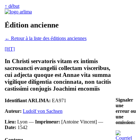
↑ début
Édition ancienne
← Retour à la liste des éditions anciennes
[HT]
In Christi servatoris vitam ex intimis
sacrosancti evangelii collectam visceribus,
cui adjecta quoque est Annae vita summa
vigilique diligentia concinnata, non tacitis
castissimi conjugis Joachimi encomiis
Signaler
Identifiant ARLIMA:
EA971
une
erreur ou
Auteur:
Ludolf von Sachsen
une
Lieu:
Lyon —
Imprimeur:
[Antoine Vincent] —
omission:
Date:
1542
Contenu