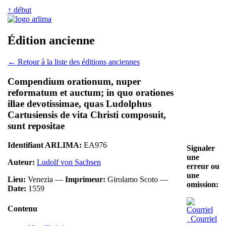
↑ début
Édition ancienne
← Retour à la liste des éditions anciennes
Compendium orationum, nuper
reformatum et auctum; in quo orationes
illae devotissimae, quas Ludolphus
Cartusiensis de vita Christi composuit,
sunt repositae
Identifiant ARLIMA:
EA976
Signaler
une
Auteur:
Ludolf von Sachsen
erreur ou
une
Lieu:
Venezia —
Imprimeur:
Girolamo Scoto —
omission:
Date:
1559
Contenu
Courriel