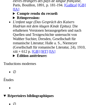
élèves étrangers des pays de langue française
,
Paris, Bouillon, 1891, p. 181-194.
[Gallica]
[GB]
[IA]
Compte rendu du recueil:
Réimpression:
L'enfant sage (Das Gespräch des Kaisers
Hadrian mit dem klugen Kinde Epitus).
Die
erhaltenen Versionen herausgegeben und nach
Quellen und Textgeschichte untersucht von
Walther Suchier, Dresden, Gesellschaft für
romanische Literatur; Halle a. S., Niemeyer
(Gesellschaft für romanische Literatur, 24), 1910,
xiii + 612 p.
[GB]
[HT]
[IA]
Édition antérieure:
Traductions modernes
∅
Études
Répertoires bibliographiques
∅