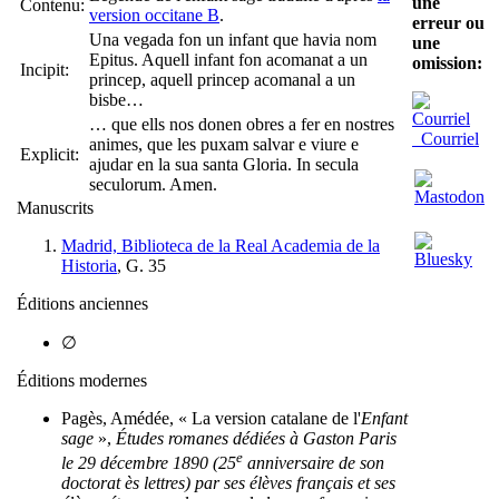
une
Contenu:
version occitane B
.
erreur ou
Una vegada fon un infant que havia nom
une
Epitus. Aquell infant fon acomanat a un
omission:
Incipit:
princep, aquell princep acomanal a un
bisbe…
… que ells nos donen obres a fer en nostres
Courriel
animes, que les puxam salvar e viure e
Explicit:
ajudar en la sua santa Gloria. In secula
seculorum. Amen.
Manuscrits
Madrid, Biblioteca de la Real Academia de la
Historia
, G. 35
Éditions anciennes
∅
Éditions modernes
Pagès, Amédée, « La version catalane de l'
Enfant
sage
»,
Études romanes dédiées à Gaston Paris
e
le 29 décembre 1890 (25
anniversaire de son
doctorat ès lettres) par ses élèves français et ses