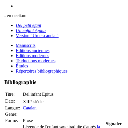
- en occitan:
Del petit efant
Un enfant Apitus
Version "Un era apelat"
Manuscrits
Éditions anciennes
Éditions modernes
Traductions modernes
Études
Répertoires bibliographiques
Bibliographie
Titre:
Del infant Epitus
e
Date:
XIII
siècle
Langue:
Catalan
Genre:
Forme:
Prose
Signaler
Légende de l'enfant sage traduite d'après
la