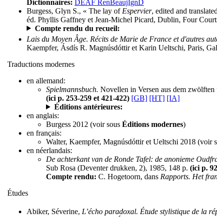
Dictionnaires:
DEAF RenBeaujIgnD
Burgess, Glyn S., « The lay of
Espervier
, edited and translat
éd. Phyllis Gaffney et Jean-Michel Picard, Dublin, Four Court
Compte rendu du recueil:
Lais du Moyen Âge. Récits de Marie de France et d'autres aut
Kaempfer, Ásdís R. Magnúsdóttir et Karin Ueltschi, Paris, Gal
Traductions modernes
en allemand:
Spielmannsbuch.
Novellen in Versen aus dem zwölften un
(ici p. 253-259 et 421-422)
[GB]
[HT]
[IA]
Éditions antérieures:
en anglais:
Burgess 2012 (voir sous
Éditions modernes
)
en français:
Walter, Kaempfer, Magnúsdóttir et Ueltschi 2018 (voir 
en néerlandais:
De achterkant van de Ronde Tafel: de anonieme Oudfran
Sub Rosa (Deventer drukken, 2), 1985, 148 p.
(ici p. 9
Compte rendu:
C. Hogetoorn, dans
Rapports. Het fra
Études
Abiker, Séverine,
L’écho paradoxal. Étude stylistique de la répé