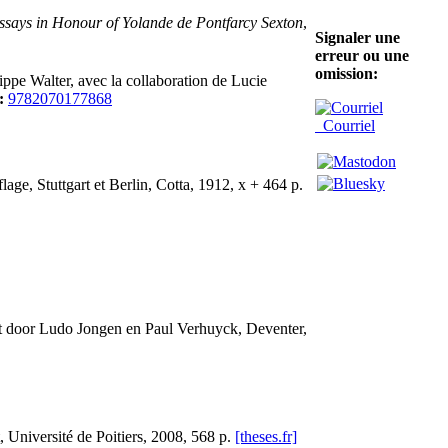
ssays in Honour of Yolande de Pontfarcy Sexton
,
Signaler une
erreur ou une
omission:
lippe Walter, avec la collaboration de Lucie
:
9782070177868
Courriel
ge, Stuttgart et Berlin, Cotta, 1912, x + 464 p.
icht door Ludo Jongen en Paul Verhuyck, Deventer,
t, Université de Poitiers, 2008, 568 p.
[theses.fr]