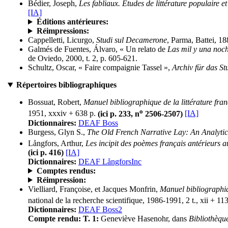
Bédier, Joseph,
Les fabliaux. Études de littérature populaire et
[IA]
Éditions antérieures:
Réimpressions:
Cappelletti, Licurgo,
Studi sul Decamerone
, Parma, Battei, 18
Galmés de Fuentes, Álvaro, « Un relato de
Las mil y una noc
de Oviedo, 2000, t. 2, p. 605-621.
Schultz, Oscar, « Faire compaignie Tassel »,
Archiv für das S
Répertoires bibliographiques
Bossuat, Robert,
Manuel bibliographique de la littérature fr
o
1951, xxxiv + 638 p.
(ici p. 233, n
2506-2507)
[IA]
Dictionnaires:
DEAF Boss
Burgess, Glyn S.,
The Old French Narrative Lay: An Analytic
Långfors, Arthur,
Les incipit des poèmes français antérieurs 
(ici p. 416)
[IA]
Dictionnaires:
DEAF LångforsInc
Comptes rendus:
Réimpression:
Vielliard, Françoise, et Jacques Monfrin,
Manuel bibliographiq
national de la recherche scientifique, 1986-1991, 2 t., xii + 11
Dictionnaires:
DEAF Boss2
Compte rendu:
T. 1:
Geneviève Hasenohr, dans
Bibliothèque