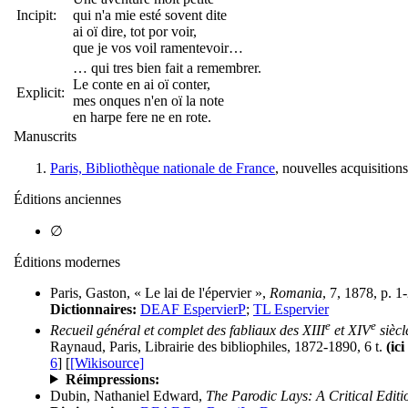
Incipit:
qui n'a mie esté sovent dite
ai oï dire, tot por voir,
que je vos voil ramentevoir…
… qui tres bien fait a remembrer.
Le conte en ai oï conter,
Explicit:
mes onques n'en oï la note
en harpe fere ne en rote.
Manuscrits
Paris, Bibliothèque nationale de France
, nouvelles acquisition
Éditions anciennes
∅
Éditions modernes
Paris, Gaston, « Le lai de l'épervier »,
Romania
, 7, 1878, p. 1
Dictionnaires:
DEAF EspervierP
;
TL Espervier
e
e
Recueil général et complet des fabliaux des XIII
et XIV
siècl
Raynaud, Paris, Librairie des bibliophiles, 1872-1890, 6 t.
(ici
6
] [
[Wikisource]
Réimpressions:
Dubin, Nathaniel Edward,
The Parodic Lays: A Critical Editi