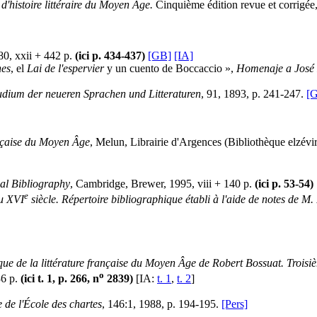
 d'histoire littéraire du Moyen Âge.
Cinquième édition revue et corrigée
80, xxii + 442 p.
(ici p. 434-437)
[GB]
[IA]
hes
, el
Lai de l'espervier
y un cuento de Boccaccio »,
Homenaje a José
tudium der neueren Sprachen und Litteraturen
, 91, 1893, p. 241-247.
[
ançaise du Moyen Âge
, Melun, Librairie d'Argences (Bibliothèque elzévi
al Bibliography
, Cambridge, Brewer, 1995, viii + 140 p.
(ici p. 53-54)
e
au XVI
siècle. Répertoire bibliographique établi à l'aide de notes de M
ue de la littérature française du Moyen Âge de Robert Bossuat. Trois
o
36 p.
(ici t. 1, p. 266, n
2839)
[IA:
t. 1
,
t. 2
]
 de l'École des chartes
, 146:1, 1988, p. 194-195.
[Pers]