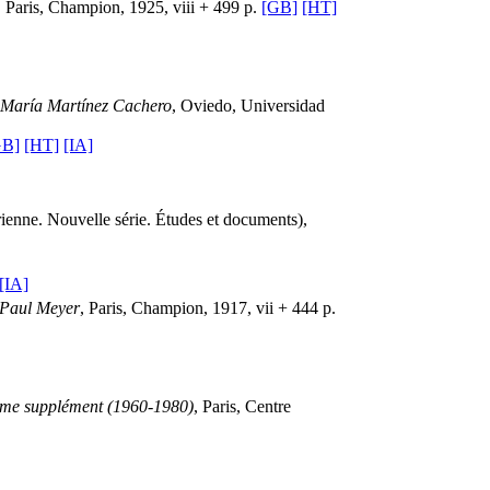
, Paris, Champion, 1925, viii + 499 p.
[GB]
[HT]
 María Martínez Cachero
, Oviedo, Universidad
GB]
[HT]
[IA]
rienne. Nouvelle série. Études et documents),
[IA]
. Paul Meyer
, Paris, Champion, 1917, vii + 444 p.
ième supplément (1960-1980)
, Paris, Centre