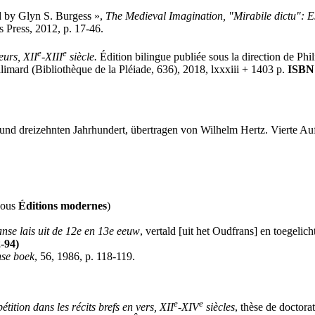
ed by Glyn S. Burgess »,
The Medieval Imagination, "Mirabile dictu": E
s Press, 2012, p. 17-46.
e
e
eurs, XII
-XIII
siècle.
Édition bilingue publiée sous la direction de Phi
limard (Bibliothèque de la Pléiade, 636), 2018, lxxxiii + 1403 p.
ISBN
d dreizehnten Jahrhundert, übertragen von Wilhelm Hertz. Vierte Aufla
sous
Éditions modernes
)
se lais uit de 12e en 13e eeuw
, vertald [uit het Oudfrans] en toegel
2-94)
nse boek
, 56, 1986, p. 118-119.
e
e
tition dans les récits brefs en vers, XII
-XIV
siècles
, thèse de doctora