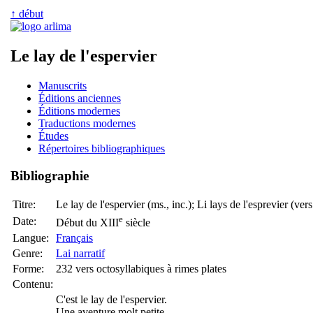
↑ début
Le lay de l'espervier
Manuscrits
Éditions anciennes
Éditions modernes
Traductions modernes
Études
Répertoires bibliographiques
Bibliographie
Titre:
Le lay de l'espervier (ms., inc.); Li lays de l'esprevier (ve
e
Date:
Début du XIII
siècle
Langue:
Français
Genre:
Lai narratif
Forme:
232 vers octosyllabiques à rimes plates
Contenu:
C'est le lay de l'espervier.
Une aventure molt petite