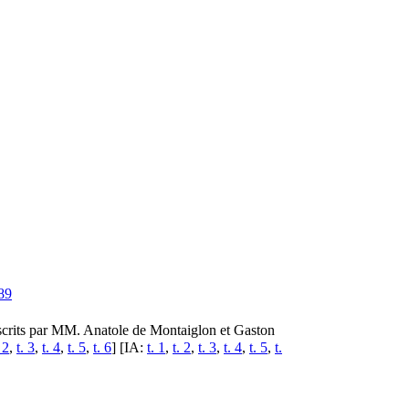
89
nuscrits par MM. Anatole de Montaiglon et Gaston
 2
,
t. 3
,
t. 4
,
t. 5
,
t. 6
] [IA:
t. 1
,
t. 2
,
t. 3
,
t. 4
,
t. 5
,
t.