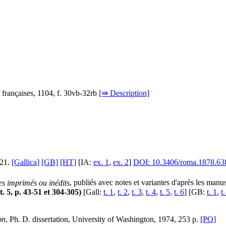
s françaises, 1104, f. 30vb-32rb
[⇛ Description]
-21.
[Gallica]
[GB]
[HT]
[IA:
ex. 1
,
ex. 2
]
DOI: 10.3406/roma.1878.63
es imprimés ou inédits
, publiés avec notes et variantes d'après les ma
 t. 5, p. 43-51 et 304-305)
[Gall:
t. 1
,
t. 2
,
t. 3
,
t. 4
,
t. 5
,
t. 6
] [GB:
t. 1
,
t.
on
, Ph. D. dissertation, University of Washington, 1974, 253 p.
[PQ]