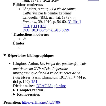
latin, 1379, f. 202r-209v
Éditions modernes
Långfors, Arthur, «
La vie de sainte
Catherine
par le peintre Estienne
Lanquelier (Bibl. nat., lat. 1379) »,
Romania
, 39, 1910, p. 54-60.
[Gallica]
[GB]
[HT]
[IA]
DOI: 10.3406/roma.1910.5099
Traductions modernes
∅
Études
Répertoires bibliographiques
Långfors, Arthur,
Les incipit des poèmes français
e
antérieurs au XVI
siècle. Répertoire
bibliographique établi à l'aide de notes de M.
Paul Meyer
, Paris, Champion, 1917, vii + 444 p.
(ici p. 140)
[IA]
Dictionnaires:
DEAF LångforsInc
Comptes rendus:
Réimpression:
Permalien:
https://arlima.net/no/5786