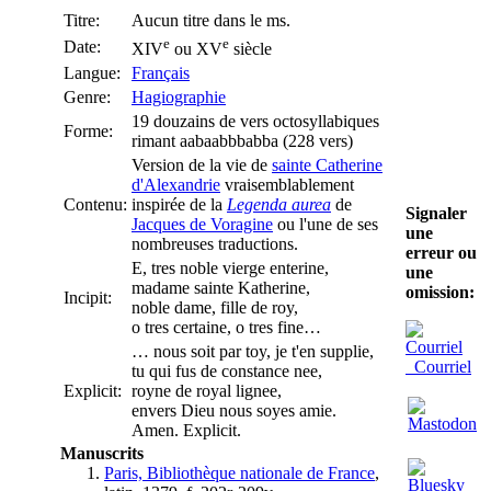
Titre:
Aucun titre dans le ms.
e
e
Date:
XIV
ou XV
siècle
Langue:
Français
Genre:
Hagiographie
19 douzains de vers octosyllabiques
Forme:
rimant aabaabbbabba (228 vers)
Version de la vie de
sainte Catherine
d'Alexandrie
vraisemblablement
Contenu:
inspirée de la
Legenda aurea
de
Signaler
Jacques de Voragine
ou l'une de ses
une
nombreuses traductions.
erreur ou
E, tres noble vierge enterine,
une
madame sainte Katherine,
omission:
Incipit:
noble dame, fille de roy,
o tres certaine, o tres fine…
… nous soit par toy, je t'en supplie,
Courriel
tu qui fus de constance nee,
Explicit:
royne de royal lignee,
envers Dieu nous soyes amie.
Amen. Explicit.
Manuscrits
Paris, Bibliothèque nationale de France
,