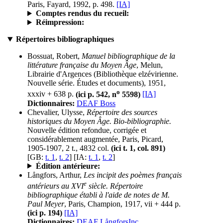
Paris, Fayard, 1992, p. 498.
[IA]
Comptes rendus du recueil:
Réimpression:
Répertoires bibliographiques
Bossuat, Robert,
Manuel bibliographique de la
littérature française du Moyen Âge
, Melun,
Librairie d'Argences (Bibliothèque elzévirienne.
Nouvelle série. Études et documents), 1951,
o
xxxiv + 638 p.
(ici p. 542, n
5598)
[IA]
Dictionnaires:
DEAF Boss
Chevalier, Ulysse,
Répertoire des sources
historiques du Moyen Âge. Bio-bibliographie.
Nouvelle édition refondue, corrigée et
considérablement augmentée, Paris, Picard,
1905-1907, 2 t., 4832 col.
(ici t. 1, col. 891)
[GB:
t. 1
,
t. 2
] [IA:
t. 1
,
t. 2
]
Édition antérieure:
Långfors, Arthur,
Les incipit des poèmes français
e
antérieurs au XVI
siècle. Répertoire
bibliographique établi à l'aide de notes de M.
Paul Meyer
, Paris, Champion, 1917, vii + 444 p.
(ici p. 194)
[IA]
Dictionnaires:
DEAF LångforsInc