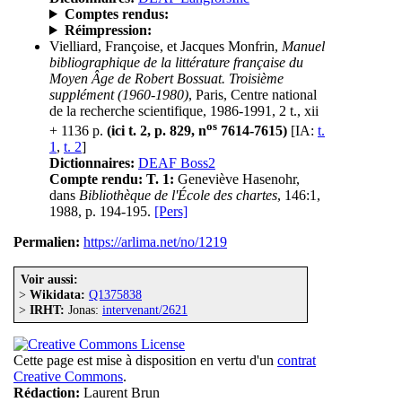
Comptes rendus:
Réimpression:
Vielliard, Françoise, et Jacques Monfrin,
Manuel
bibliographique de la littérature française du
Moyen Âge de Robert Bossuat. Troisième
supplément (1960-1980)
, Paris, Centre national
de la recherche scientifique, 1986-1991, 2 t., xii
os
+ 1136 p.
(ici t. 2, p. 829, n
7614-7615)
[IA:
t.
1
,
t. 2
]
Dictionnaires:
DEAF Boss2
Compte rendu:
T. 1:
Geneviève Hasenohr,
dans
Bibliothèque de l'École des chartes
, 146:1,
1988, p. 194-195.
[Pers]
Permalien:
https://arlima.net/no/1219
Voir aussi:
>
Wikidata:
Q1375838
>
IRHT:
Jonas:
intervenant/2621
Cette page est mise à disposition en vertu d'un
contrat
Creative Commons
.
Rédaction:
Laurent Brun