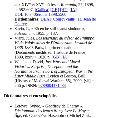
e
e
aux XIV
et XV
siècles »,
Romania
, 27, 1898,
p. 582-607.
[Gallica]
[GB]
[HT]
[IA]
DOI: 10.3406/roma.1898.5560
Dictionnaires:
DEAF CourcyVaillP
;
TL Jean de
Courcy
Savio, P., « Ricerche sulla santa sindone »,
Salesianum
, 1955, p. 137.
Viard, Jules,
Les journaux du trésor de Philippe
VI de Valois suivis de l'Ordinarium thesauri de
1338-1339
, Paris, Imprimerie nationale
(Documents inédits sur l'histoire de France),
1899, lxxiv + 1026 p.
[GB]
[IA]
Whetham, David,
Just Wars and Moral
Victories: Surprise, Deception and the
Normative Framework of European War in the
Later Middle Ages
, Leiden et Boston, Brill
(History of Medieval Warfare, 55), 2009, [vii] +
266 p.
ISBN:
9789004171534
Dictionnaires et encyclopédies
Lefèvre, Sylvie, « Geoffroy de Charny »,
Dictionnaire des lettres françaises: Le Moyen
Âge
, éd. Geneviève Hasenohr et Michel Zink,