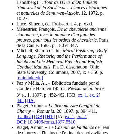
Landsberg) »,
Tour de l'Orle-d'Or. Bulletin
trimestriel de la Société des sciences historiques
et naturelles de Semur-en-Auxois
, 12, 1972, p.
10-27.
Luce, Siméon, éd. Froissart, t. 4, p. xxxi.
Ménestrier, François,
De la chevalerie ancienne
et moderne, avec la manière d'en faire les
preuves, pour tous les ordres de chevalerie
, Paris,
de la Caille, 1683, p. 180 et 347.
Mitchell, Sharon Claire,
Moral Posturing: Body
Language, Rhetoric, and the Performance of
Identity in Late Medieval French and English
Conduct Manuals
, Ph. D. dissertation, Ohio
State University, Columbus, 2007, ix + 356 p.
[ohiolink.edu]
Paz y Mélia, A., « Biblioteca fundada por el
Conde de Haro en 1455 »,
Revista de archivos
,
e
3
s., 1, 1897, p. 452-462. [GB:
ex. 1
,
ex. 2
]
[HT]
[IA]
Piaget, Arthur, «
Le livre messire Geoffroi de
Charny
»,
Romania
, 26, 1897, p. 394-411.
[Gallica]
[GB]
[HT]
[IA:
ex. 1
,
ex. 2
]
DOI: 10.3406/roma.1897.5510
Piaget, Arthur, « Le
Chemin de Vaillance
de Jean
de Courcy et l'hiatus de l'
e
final des polysyllabes