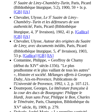
t
S
Suaire de Lirey-Chambéry-Turin
, Paris, Picard
(Bibliothèque liturgique, 5:2), 1900, 59 + lx p.
[GB]
[IA]
t
Chevalier, Ulysse,
Le S
Suaire de Lirey–
Chambéry–Turin et les défenseurs de son
authenticité
, Paris, Picard (Bibliothèque
e
liturgique, 4, 3
livraison), 1902, 41 p.
[Gallica]
[GB]
[IA]
Chevalier, Ulysse,
Autour des origines du Suaire
de Lirey, avec documents inédits
, Paris, Picard
e
(Bibliothèque liturgique, 5, 4
livraison), 1903,
53 p.
[Gallica]
[GB]
[IA]
Contamine, Philippe, « Geoffroy de Charny
e
(début du XIV
siècle-1356). "Le plus
prudhomme et le plus vaillant de tous les autres"
»,
Histoire et société. Mélanges offerts à Georges
Duby
, Aix-en-Provence, Publications de
l'Université de Provence, 1992, t. 2, p. 107-121.
Doutrepont, Georges,
La littérature française à
la cour des ducs de Bourgogne: Philippe le
Hardi, Jean sans Peur, Philippe le Bon, Charles
le Téméraire
, Paris, Champion, Bibliothèque du
e
XV
siècle, 8), 1909, p. 279.
Dubarle, André-Marie, « La première captivité