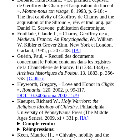
de Geoffroy de Charny et l'acquisition du linceul
»,
Montre-nous ton visage
, 8, 1993, p. 6-18; «
The first captivity of Geoffroy de Charny and the
acquisition of the Shroud », rév. et trad. ang. par
Daniel C. Scavone, publication électronique.
Fouillade, Claude J., « Charny, Geoffroy de »,
Medieval France: An Encyclopedia
, éd. William
W. Kibler et Grover Zinn, New York et London,
Garland, 1995, p. 207-208.
[IA]
Guérin, Paul, « Recueil des documents
concernant le Poitou contenus dans les registres
de la Chancellerie de France. II (1334-1348) »,
Archives historiques du Poitou
, 13, 1883, p. 356-
358.
[Gallica]
Heyworth, Gregory, « Love and Honor in
Cligès
»,
Romania
, 120, 2002, p. 99-117.
DOI: 10.3406/roma.2002.1579
Kaeuper, Richard W.,
Holy Warriors: the
Religious Ideology of Chivalry
, Philadelphia,
University of Pennsylvania Press (The Middle
Ages Series), 2009, xi + 331 p.
[IA]
Compte rendu:
Réimpressions:
Keen, Maurice H., « Chivalry, nobility and the