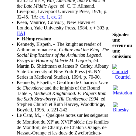
man-at-arms »,
War, Literature, and Politics in
the Late Middle Ages
, éd. C. T. Allmand,
Liverpool, Liverpool University Press, 1976, p.
32-45. [IA:
ex. 1
,
ex. 2
]
Keen, Maurice,
Chivalry
, New Haven et
London, Yale University Press, 1984, x + 303 p.
[IA]
Signaler
Réimpression:
une
Kennedy, Elspeth, « The knight as reader of
erreur ou
Arthurian romance »,
Culture and the King. The
une
Social Implications of the Arthurian Legend.
omission:
Essays in Honor of Valerie M. Lagorio
, éd.
Martin B. Shichtman et James P. Carley, Albany,
State University of New York Press (SUNY
Series in Medieval Studies), 1994, p. 70-90.
Courriel
Kennedy, Elspeth, « Geoffroi de Charny's
Livre
de Chevalerie
and the knights of the Round
Table »,
Medieval Knighthood. V: Papers from
the Sixth Strawberry Hill Conference 1994
, éd.
Stephen Church et Ruth Harvey, Woodbridge,
Boydell, 1995, p. 221-242.
Le Cam, M., « Quelques notes sur les seigneurs
e
e
de Montfort du XI
au XVII
siècle (les familles
de Montfort, de Charny, de Chalon-Orange, de
Nassau-Orange et les ducs de Zweibrücken-