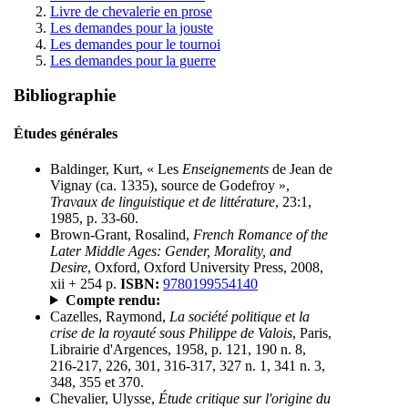
Livre de chevalerie en prose
Les demandes pour la jouste
Les demandes pour le tournoi
Les demandes pour la guerre
Bibliographie
Études générales
Baldinger, Kurt, « Les
Enseignements
de Jean de
Vignay (ca. 1335), source de Godefroy »,
Travaux de linguistique et de littérature
, 23:1,
1985, p. 33-60.
Brown-Grant, Rosalind,
French Romance of the
Later Middle Ages: Gender, Morality, and
Desire
, Oxford, Oxford University Press, 2008,
xii + 254 p.
ISBN:
9780199554140
Compte rendu:
Cazelles, Raymond,
La société politique et la
crise de la royauté sous Philippe de Valois
, Paris,
Librairie d'Argences, 1958, p. 121, 190 n. 8,
216-217, 226, 301, 316-317, 327 n. 1, 341 n. 3,
348, 355 et 370.
Chevalier, Ulysse,
Étude critique sur l'origine du