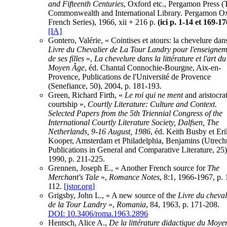
and Fifteenth Centuries
, Oxford etc., Pergamon Press (
Commonwealth and International Library. Pergamon O
French Series), 1966, xii + 216 p.
(ici p. 1-14 et 169-17
[IA]
Gontero, Valérie, « Cointises et atours: la chevelure dans
Livre du Chevalier de La Tour Landry pour l'enseigne
de ses filles
»,
La chevelure dans la littérature et l'art du
Moyen Âge
, éd. Chantal Connochie-Bourgne, Aix-en-
Provence, Publications de l'Université de Provence
(Senefiance, 50), 2004, p. 181-193.
Green, Richard Firth, «
Le roi qui ne ment
and aristocrat
courtship »,
Courtly Literature: Culture and Context.
Selected Papers from the 5th Triennial Congress of the
International Courtly Literature Society, Dalfsen, The
Netherlands, 9-16 August, 1986
, éd. Keith Busby et Eri
Kooper, Amsterdam et Philadelphia, Benjamins (Utrech
Publications in General and Comparative Literature, 25)
1990, p. 211-225.
Grennen, Joseph E., « Another French source for
The
Merchant's Tale
»,
Romance Notes
, 8:1, 1966-1967, p. 
112.
[jstor.org]
Grigsby, John L., « A new source of the
Livre du cheval
de la Tour Landry
»,
Romania
, 84, 1963, p. 171-208.
DOI: 10.3406/roma.1963.2896
Hentsch, Alice A.,
De la littérature didactique du Moye