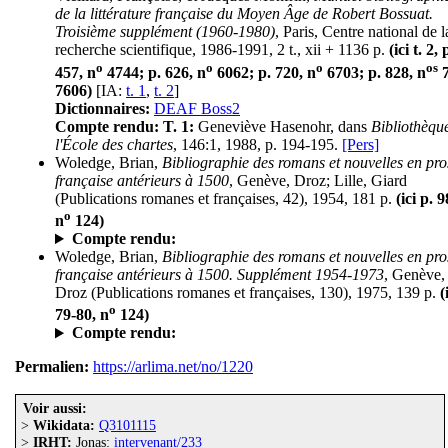
de la littérature française du Moyen Âge de Robert Bossuat.
Troisième supplément (1960-1980)
, Paris, Centre national de l
recherche scientifique, 1986-1991, 2 t., xii + 1136 p.
(ici t. 2, 
o
o
o
os
457, n
4744; p. 626, n
6062; p. 720, n
6703; p. 828, n
7
7606)
[IA:
t. 1
,
t. 2
]
Dictionnaires:
DEAF Boss2
Compte rendu:
T. 1:
Geneviève Hasenohr, dans
Bibliothèqu
l'École des chartes
, 146:1, 1988, p. 194-195.
[Pers]
Woledge, Brian,
Bibliographie des romans et nouvelles en pro
française antérieurs à 1500
, Genève, Droz; Lille, Giard
(Publications romanes et françaises, 42), 1954, 181 p.
(ici p. 
o
n
124)
Compte rendu:
Woledge, Brian,
Bibliographie des romans et nouvelles en pro
française antérieurs à 1500. Supplément 1954-1973
, Genève,
Droz (Publications romanes et françaises, 130), 1975, 139 p.
(
o
79-80, n
124)
Compte rendu:
Permalien:
https://arlima.net/no/1220
Voir aussi:
>
Wikidata:
Q3101115
>
IRHT:
Jonas:
intervenant/233