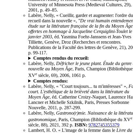
University of Minnesota Press (Medieval Cultures, 29),
2001, p. 49–85.
Labère, Nelly, « Cueillir, garder et augmenter: l'ordre du
recueil dans la nouvelle »,
"De vrai humain entendemen
étude sur la littérature française de la fin du Moyen Âge
offertes en hommage à Jacqueline Cerquiglini-Toulet le
janvier 2003
, éd. Yasmina Foehr-Janssens et Jean-Yves
Tilliette, Genève, Droz (Recherches et rencontres.
Publications de la Faculté des lettres de Genève, 21), 2
p. 99-117.
Comptes rendus du recueil:
Labère, Nelly,
Défricher le jeune plant. Étude du genre 
nouvelle au Moyen Âge
, Paris, Champion (Bibliothèque
e
XV
siècle, 69), 2006, 1061 p.
Comptes rendus:
Labère, Nelly, « "Court toujours... tu m'intéresses" »,
Fa
court. L'esthétique de la brièveté dans la littérature du
Moyen Âge
, éd. Catherine Croizy-Naquet, Laurence Ha
Lancner et Michelle Szkilnik, Paris, Presses Sorbonne
Nouvelle, 2011, p. 287-299.
Labère, Nelly,
Gastrono(r)mie. Naissance de la littératu
e
gastronomique
, Paris, Champion (Bibliothèque du XV
siècle, 88), 2021, 392 p.
ISBN:
9782745355379
Lambert, H. O. « L'image de la femme dans le
Livre du