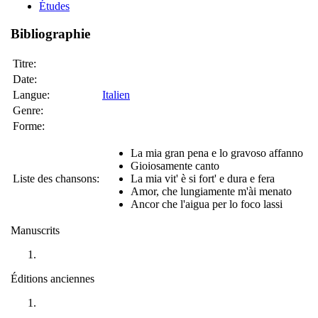
Études
Bibliographie
Titre:
Date:
Langue:
Italien
Genre:
Forme:
La mia gran pena e lo gravoso affanno
Gioiosamente canto
Liste des chansons:
La mia vit' è si fort' e dura e fera
Amor, che lungiamente m'ài menato
Ancor che l'aigua per lo foco lassi
Manuscrits
Éditions anciennes