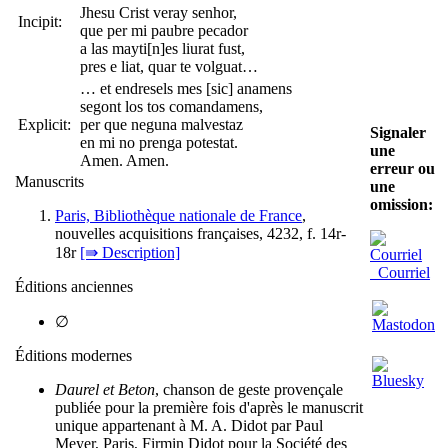
Jhesu Crist veray senhor,
Incipit:
que per mi paubre pecador
a las mayti[n]es liurat fust,
pres e liat, quar te volguat…
… et endresels mes [sic] anamens
segont los tos comandamens,
Explicit:
per que neguna malvestaz
Signaler
en mi no prenga potestat.
une
Amen. Amen.
erreur ou
Manuscrits
une
omission:
Paris, Bibliothèque nationale de France
,
nouvelles acquisitions françaises, 4232, f. 14r-
18r
[⇛ Description]
Courriel
Éditions anciennes
∅
Éditions modernes
Daurel et Beton
, chanson de geste provençale
publiée pour la première fois d'après le manuscrit
unique appartenant à M. A. Didot par Paul
Meyer, Paris, Firmin Didot pour la Société des