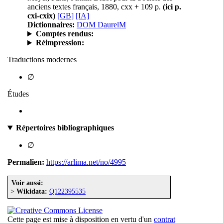
anciens textes français, 1880, cxx + 109 p.
(ici p.
cxi-cxix)
[GB]
[IA]
Dictionnaires:
DOM DaurelM
Comptes rendus:
Réimpression:
Traductions modernes
∅
Études
Répertoires bibliographiques
∅
Permalien:
https://arlima.net/no/4995
Voir aussi:
>
Wikidata:
Q122395535
Cette page est mise à disposition en vertu d'un
contrat