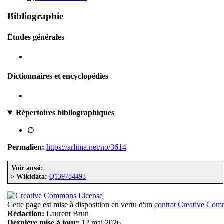
Bibliographie
Études générales
Dictionnaires et encyclopédies
Répertoires bibliographiques
∅
Permalien:
https://arlima.net/no/3614
Voir aussi:
>
Wikidata:
Q139784493
Cette page est mise à disposition en vertu d'un
contrat Creative Co
Rédaction:
Laurent Brun
Dernière mise à jour:
12 mai 2026