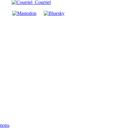
Courriel
mmons
.