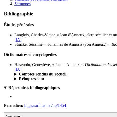
Sermones
Bibliographie
Études générales
Langlois, Charles-Victor, « Jean d'Anneux, clerc séculier et mo
[IA]
Stracke, Susanne, « Johannes de Annosis (von Anneux) »,
Bio
Dictionnaires et encyclopédies
Hasenohr, Geneviève, « Jean d'Anneux »,
Dictionnaire des le
[IA]
Comptes rendus du recueil:
Réimpression:
Répertoires bibliographiques
Permalien:
https://arlima.net/no/1454
Voir aussi: