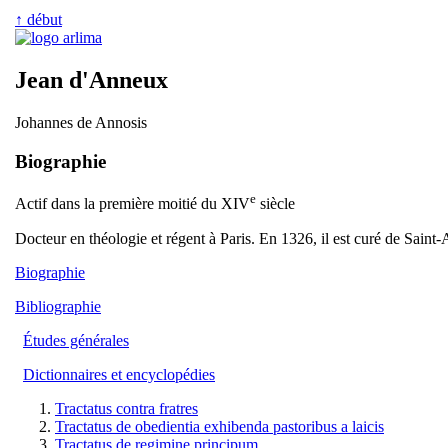
↑ début
Jean d'Anneux
Johannes de Annosis
Biographie
e
Actif dans la première moitié du XIV
siècle
Docteur en théologie et régent à Paris. En 1326, il est curé de Sain
Biographie
Bibliographie
Études générales
Dictionnaires et encyclopédies
Tractatus contra fratres
Tractatus de obedientia exhibenda pastoribus a laicis
Tractatus de regimine principum